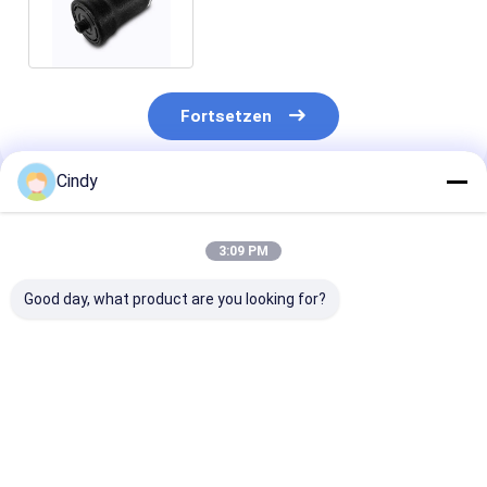
7075 des LKW-IATF16949
Fortsetzen
Cindy
Empfohlene Produkte
3:09 PM
Good day, what product are you looking for?
Luftfeder für Sitz
LKW-Seat-Luft-
Luft-Frühling
MAZ V075195
Frühling für RKB
95148-00Z11
Luftfeder V075195
500082 RKB500240
Nissans 95248
FÜR SITZ Ersetzt
landen Rover Rear
00Z11 Seat