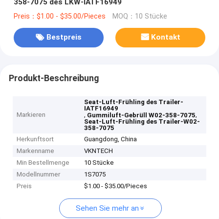
358-7075 des LKW-IATF16949
Preis：$1.00 - $35.00/Pieces
MOQ：10 Stücke
Bestpreis
Kontakt
Produkt-Beschreibung
Seat-Luft-Frühling des Trailer-
IATF16949
Markieren
,
,
Gummiluft-Gebrüll W02-358-7075
Seat-Luft-Frühling des Trailer-W02-
358-7075
Herkunftsort
Guangdong, China
Markenname
VKNTECH
Min Bestellmenge
10 Stücke
Modellnummer
1S7075
Preis
$1.00 - $35.00/Pieces
Sehen Sie mehr an