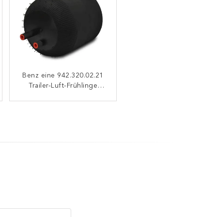
Benz eine 942.320.02.21
Industrielles des
Trailer-Luft-Frühlinge
Firestone-6705NP01
Luftsack W01-M58-6251
Contitech 4390NP02
1R11-826 Goodyear
Goodyear 9506
1314903