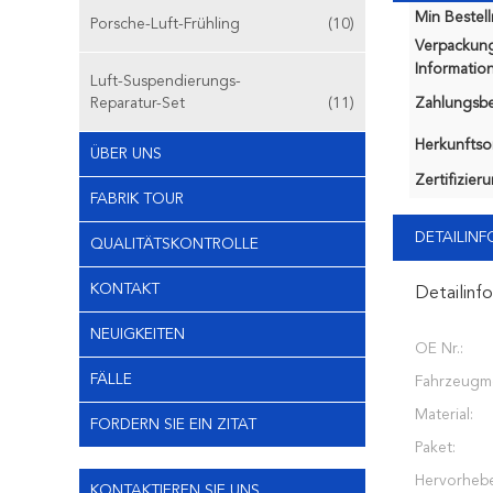
Min Bestel
Porsche-Luft-Frühling
(10)
Verpackun
Information
Luft-Suspendierungs-
Reparatur-Set
(11)
Zahlungsb
Herkunftsor
ÜBER UNS
Zertifizier
FABRIK TOUR
DETAILIN
QUALITÄTSKONTROLLE
KONTAKT
Detailinf
NEUIGKEITEN
OE Nr.:
FÄLLE
Fahrzeugmo
Material:
FORDERN SIE EIN ZITAT
Paket:
Hervorheb
KONTAKTIEREN SIE UNS