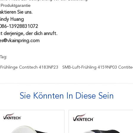
e Produktgarantie
ktieren Sie uns.
Cindy Huang
0086-13928831072
ht derjenige, der dich anruft.
les@vkairspring.com
Tag:
ft-Frühlinge Contitech 4183NP23
SMB-Luft-Frühling 4159NP03 Contite
Sie Könnten In Diese Sein