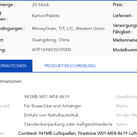
lmenge :
20 Stück
Preis :
g
Karton/Palette
Lieferzeit :
en :
Versorgungs
edingungen :
MoneyGram, T/T, L/C, Western Union
Fähigkeit :
Guangdong, China
t:
Markenname
IATF16949/ISO9000
ung:
Modellnumm
FORMATIONEN
PRODUKT-BESCHREIBUNG
ormationen
941MB W01-M58-8619
Gewährleis
dell:
Für Busse/Lkw und Anhänger
Marke:
Einfuhr von Natrulkautschuk
Art der Wa
Standardverpackung oder maßgeschneiderte
Hafen:
en:
Contitech 941MB Luftquellen
,
Firestone W01-M58-8619 Luft