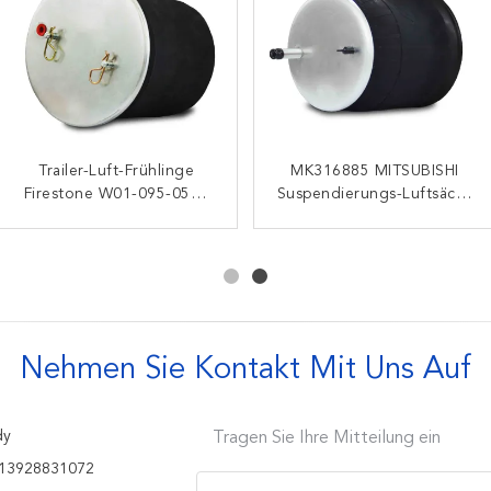
Luft-Frühling 4159NP03
Trailer-Luft-Frühlinge
MK316885 MITSUBISHI
Trailer-Luft-Frühlinge
Firestone W01-095-0500
Contitech 1DK21B-2
Suspendierungs-Luftsäcke
Contitech 4183NP23
Phoenix Soems Standard-
Goodyear 1R14-753
des Luft-Stoßdämpfer-
942.320.22.21 Luft-
FRUEHAUF SMB Kr 509-25
Contitech 4913NP03 für
1R12-473 Goodyear
Fahrfrühlinge
Scania
Nehmen Sie Kontakt Mit Uns Auf
dy
Tragen Sie Ihre Mitteilung ein
13928831072