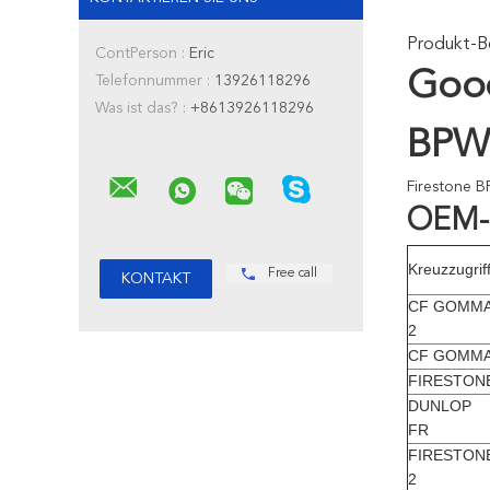
Produkt-B
ContPerson :
Eric
Good
Telefonnummer :
13926118296
Was ist das? :
+8613926118296
BPW 
Firestone 
OEM-
Kreuzzugrif
Free call
CF GOMM
2
CF GOMM
FIRESTON
DUNLOP
FR
FIRESTON
2