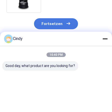
Lkw
Fortsetzen
Cindy
Empfohlene Produkte
10:40 PM
Good day, what product are you looking for?
KABINE LUFTFEDER
FIRESTONE W02-
KABINEN-Luft
MACK ABSZ70-7001
358-7007 durch
MACK 227QS
227QS33 GY 1S4-
VKNTECH 1S7007
25165143 PAI 
007 TRP AS70010
ersetzt
5059 GOODYE
TRIANGLE AS-5001
1S4-173 durc
Bestpreis
Bestpreis
Bestprei