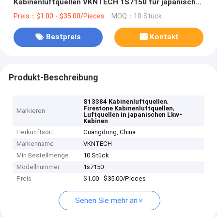
Kabinenluftquellen VKNTECH 1S7150 für japanische
Lkw
Preis：$1.00 - $35.00/Pieces
MOQ：10 Stück
Bestpreis
Kontakt
Produkt-Beschreibung
,
S13384 Kabinenluftquellen
,
Firestone Kabinenluftquellen
Markieren
Luftquellen in japanischen Lkw-
Kabinen
Herkunftsort
Guangdong, China
Markenname
VKNTECH
Min Bestellmenge
10 Stück
Modellnummer
1s7150
Preis
$1.00 - $35.00/Pieces
Sehen Sie mehr an