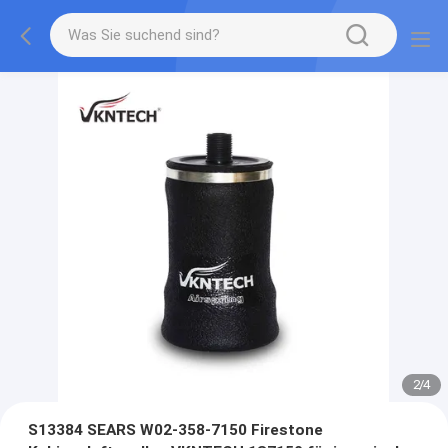
2
/
4
S13384 SEARS W02-358-7150 Firestone