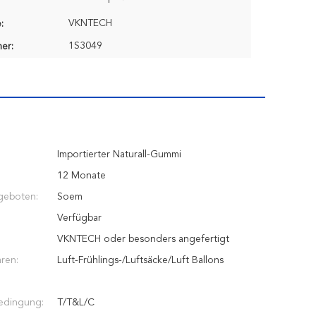
VKNTECH
:
1S3049
er:
Importierter Naturall-Gummi
12 Monate
geboten:
Soem
Verfügbar
VKNTECH oder besonders angefertigt
ren:
Luft-Frühlings-/Luftsäcke/Luft Ballons
edingung:
T/T&L/C