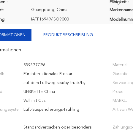
en :
Fähigkeit :
Guangdong, China
t:
Markenname
IATF16949/ISO9000
ung:
Modellnumm
FORMATIONEN
PRODUKT-BESCHREIBUNG
ormationen
359577C96
Material:
l:
Für internationales Prostar
Garantie:
auf dem Luftweg sea/by truck/by
Service an
d:
UHRKETTE China
Probe:
Voll mit Gas
MARKE:
ungssyste
Luft-Suspendierungs-Frühling
Art von Wa
Standardverpacken oder besonders
Zahlungsb