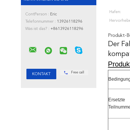
Hafen:
ContPerson :
Eric
Hervorheb
Telefonnummer :
13926118296
Was ist das? :
+8613926118296
Produkt-B
Der Fa
kompat
Produk
Free call
Bedingun
Ersetzte
Teilnumme