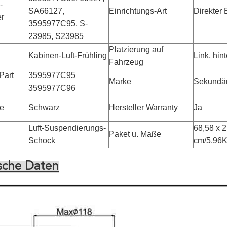
-
SA66127,
Einrichtungs-Art
Direkter 
r
3595977C95, S-
23985, S23985
Platzierung auf
Kabinen-Luft-Frühling
Link, hint
Fahrzeug
Part
3595977C95
Marke
Sekundär
3595977C96
be
Schwarz
Hersteller Warranty
Ja
Luft-Suspendierungs-
68,58 x 2
Paket u. Maße
Schock
cm/5.96
sche Daten