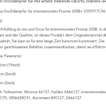
h-Stoßdämpfer tun Ihre sichere treibende Eskorte, stabilere u
us-Stoßdämpfer für internationales Prostar 2008+ 3595977C
g:
ftfrühling ist neu und Sitze für internationales Prostar 2008. In
it und der Qualität, ist dieses Produkt dem Originalersatzteil äh
lität, Sie kann es für eine lange Zeit benutzen konstruiert. Die
hen geschlossenen Behälter zusammendrücken, damit sie effektiv
he Parameter
6cm (19inch)
cm (3inch)
m (3inch)
h-Teilnummer: Monroe 66127, Haldex SA66127, internationales 
C95, 3806428C91, Automann A90127, SA66127