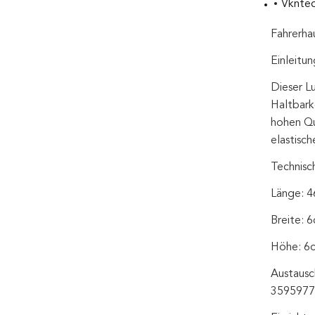
Vkntec
Fahrerha
Einleitun
Dieser Lu
Haltbarke
hohen Qua
elastisc
Technisc
Länge: 4
Breite: 6
Höhe: 6c
Austausc
3595977