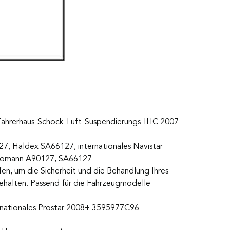
 Fahrerhaus-Schock-Luft-Suspendierungs-IHC 2007-
7, Haldex SA66127, internationales Navistar
utomann A90127, SA66127
n, um die Sicherheit und die Behandlung Ihres
ubehalten. Passend für die Fahrzeugmodelle
ernationales Prostar 2008+ 3595977C96