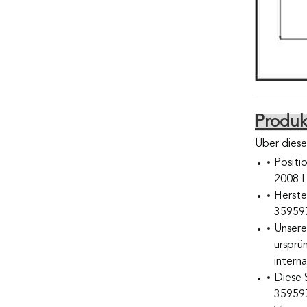
Produk
Über dieses
Positi
2008 L
Herste
359597
Unsere
ursprü
intern
Diese 
35959