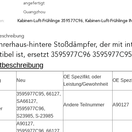
angefertigt
Guangzhou
en:
Kabinen-Luft-Frühlinge 359577C96
,
Kabinen-Luft-Frühlinge 
eschreibung
hrerhaus-hintere Stoßdämpfer, der mit in
ibel ist, ersetzt 3595977C96 3595977C95
tbeschreibung
OE Spezifikt. oder
g
Neu
OE Spezif
Leistung/Gewohnheit
3595977C95, 66127,
SA66127,
Andere Teilnummer
A90127
r
3595977C96,
S23985, S-23985
A90127,
3595977C96, 66127,