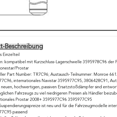
t-Beschreibung
 Einzelteil
on: kompatibel mit Kurzschluss-Lagerschwelle 3595978C96 der
onestar/Prostar
ller Part Number: TR7C96; Austausch-Teilnummer: Monroe 6612
7C96, internationales Navistar 3595977C95, 3806428C91, A
 neuen, hochwertigen, passiven Ersatzstoßdämpfer sind entworfe
nglichen Fahrzeugs zu viel niedrigeren Preisen als Händler beiz
ationales Prostar 2008+ 3595977C96 3595977C95
Suspendierungsspreize ist neu und für die Fahrzeugmodelle int
77C95 passend