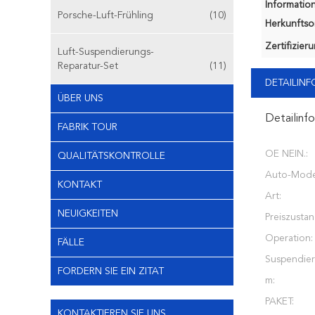
Information
Porsche-Luft-Frühling
(10)
Herkunftsor
Zertifizier
Luft-Suspendierungs-
Reparatur-Set
(11)
DETAILIN
ÜBER UNS
Detailinf
FABRIK TOUR
OE NEIN.:
QUALITÄTSKONTROLLE
Auto-Model
KONTAKT
Art:
NEUIGKEITEN
Preiszustan
Operation:
FÄLLE
Suspendier
FORDERN SIE EIN ZITAT
m:
PAKET:
KONTAKTIEREN SIE UNS