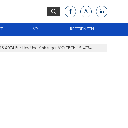
KT
VR
REFERENZEN
en 1S 4074 Für Lkw Und Anhänger VKNTECH 1S 4074