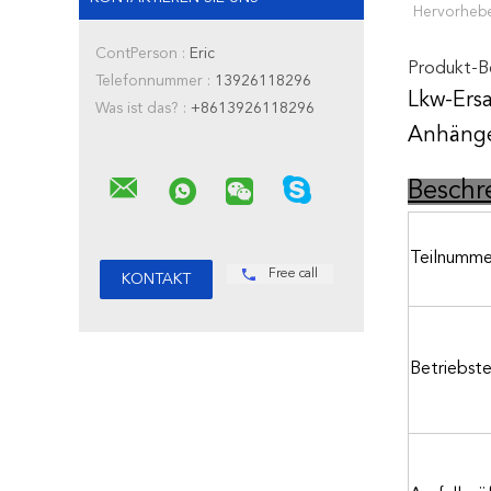
Hervorheb
ContPerson :
Eric
Produkt-B
Telefonnummer :
13926118296
Lkw-Ers
Was ist das? :
+8613926118296
Anhänge
Beschr
Teilnumme
Free call
Betriebst