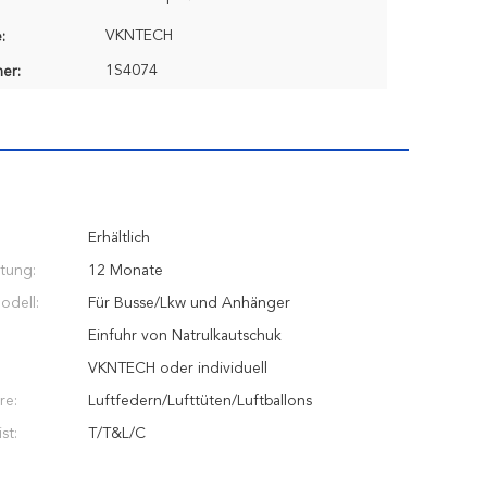
VKNTECH
:
1S4074
er:
Erhältlich
tung:
12 Monate
odell:
Für Busse/Lkw und Anhänger
Einfuhr von Natrulkautschuk
VKNTECH oder individuell
re:
Luftfedern/Lufttüten/Luftballons
st:
T/T&L/C