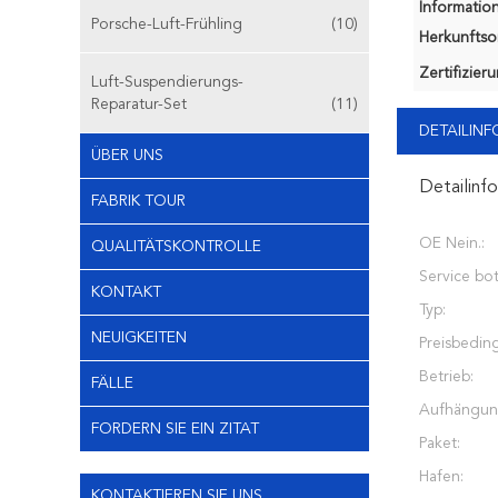
Information
Porsche-Luft-Frühling
(10)
Herkunftsor
Zertifizier
Luft-Suspendierungs-
Reparatur-Set
(11)
DETAILIN
ÜBER UNS
Detailinf
FABRIK TOUR
OE Nein.:
QUALITÄTSKONTROLLE
Service bot
KONTAKT
Typ:
NEUIGKEITEN
Preisbedin
Betrieb:
FÄLLE
Aufhängun
FORDERN SIE EIN ZITAT
Paket:
Hafen:
KONTAKTIEREN SIE UNS