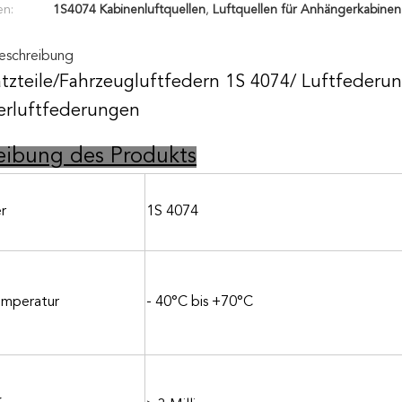
en:
1S4074 Kabinenluftquellen
,
Luftquellen für Anhängerkabinen
eschreibung
atzteile/Fahrzeugluftfedern 1S 4074/ Luftfederu
rluftfederungen
eibung des Produkts
r
1S 4074
emperatur
- 40
°C bis +7
0
°C