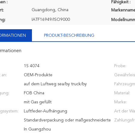
en :
Fähigkeit :
Guangdong, China
t:
Markenname
IATF16949/ISO9000
ung:
Modellnumm
FORMATIONEN
PRODUKT-BESCHREIBUNG
ormationen
1S 4074
Probe:
 an:
OEM-Produkte
Gewährleis
auf dem Luftweg sea/by truck/by
Fahrzeugm
gung:
FOB China
Material:
mit Gas gefüllt
Marke:
gssystem:
Luftfeder-Aufhängung
Art der Wa
Standardverpackung oder maßgeschneiderte
Zahlungsfri
In Guangzhou