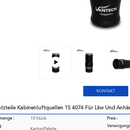
KONTAKT
atzteile Kabinenluftquellen 1S 4074 Für Lkw Und An
lmenge :
10 Stück
Preis :
g
Versorgungs
Karton/Palette