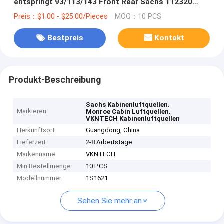
entspringt 93/113/143 Front Rear Sachs 112320
105845 Monroe CB0065 VKNTECH 1S1621
Preis：$1.00 - $25.00/Pieces
MOQ：10 PCS
Bestpreis
Kontakt
Produkt-Beschreibung
,
Sachs Kabinenluftquellen
Markieren
,
Monroe Cabin Luftquellen
VKNTECH Kabinenluftquellen
Herkunftsort
Guangdong, China
Lieferzeit
2-8 Arbeitstage
Markenname
VKNTECH
Min Bestellmenge
10 PCS
Modellnummer
1S1621
Sehen Sie mehr an