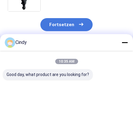
112320 105845 Monroe CB0065
VKNTECH 1S1621
Fortsetzen
Cindy
Empfohlene Produkte
10:35 AM
Good day, what product are you looking for?
KABINE LUFTFEDER
FIRESTONE W02-
KABINEN-Luft
MACK ABSZ70-7001
358-7007 durch
MACK 227QS
227QS33 GY 1S4-
VKNTECH 1S7007
25165143 PAI 
007 TRP AS70010
ersetzt
5059 GOODYE
TRIANGLE AS-5001
1S4-173 durc
Bestpreis
Bestpreis
Bestprei
Firestone W02-358-
VKNTECH 1S4