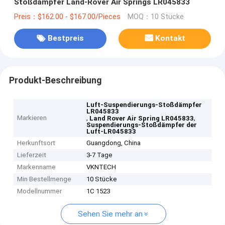
Stoßdämpfer Land-Rover Air Springs LR045833
Preis：$162.00 - $167.00/Pieces
MOQ：10 Stücke
Bestpreis
Kontakt
Produkt-Beschreibung
Luft-Suspendierungs-Stoßdämpfer
LR045833
Markieren
,
,
Land Rover Air Spring LR045833
Suspendierungs-Stoßdämpfer der
Luft-LR045833
Herkunftsort
Guangdong, China
Lieferzeit
3-7 Tage
Markenname
VKNTECH
Min Bestellmenge
10 Stücke
Modellnummer
1C 1523
Sehen Sie mehr an