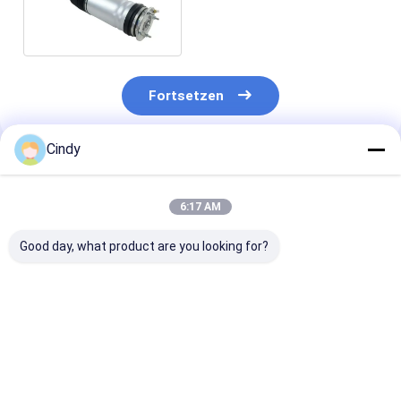
Stoßdämpfer Land-Rover
Air Springs LR045833
Fortsetzen
Cindy
Empfohlene Produkte
6:17 AM
Good day, what product are you looking for?
Luft-Frühlings-
Rückseiten-
Personenkraf
Stoßdämpfer-
Stoßdämpfer-Ersatz
StoßdämpferL
hinteres Recht
NEUES RNB 500550
22232449 RNB
AH32-18W003-AD
RNB 501410
501410 LR032