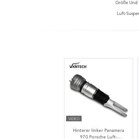
Größe Und 
Luft-Suspe
Hinterer linker Panamera
Luft-Frühlings-Spreize
970 Porsche Luft-
97034305208