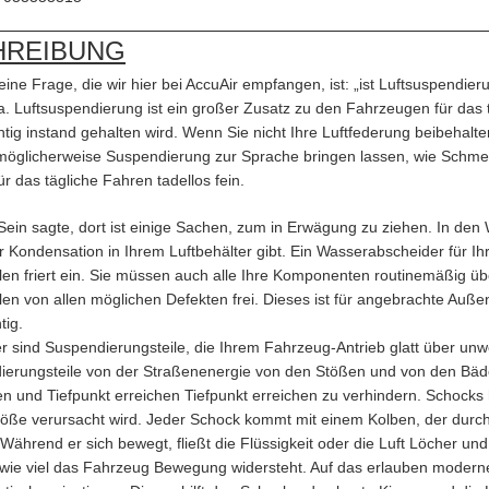
HREIBUNG
eine Frage, die wir hier bei AccuAir empfangen, ist: „ist Luftsuspendie
 ja. Luftsuspendierung ist ein großer Zusatz zu den Fahrzeugen für das
htig instand gehalten wird. Wenn Sie nicht Ihre Luftfederung beibehalten
möglicherweise Suspendierung zur Sprache bringen lassen, wie Schmerz 
ür das tägliche Fahren tadellos fein.
Sein sagte, dort ist einige Sachen, zum in Erwägung zu ziehen. In den
 Kondensation in Ihrem Luftbehälter gibt. Ein Wasserabscheider für Ih
llen friert ein. Sie müssen auch alle Ihre Komponenten routinemäßig üb
len von allen möglichen Defekten frei. Dieses ist für angebrachte Außen
tig.
 sind Suspendierungsteile, die Ihrem Fahrzeug-Antrieb glatt über u
ierungsteile von der Straßenenergie von den Stößen und von den Bäder
en und Tiefpunkt erreichen Tiefpunkt erreichen zu verhindern. Schoc
töße verursacht wird. Jeder Schock kommt mit einem Kolben, der durch 
. Während er sich bewegt, fließt die Flüssigkeit oder die Luft Löcher und
 wie viel das Fahrzeug Bewegung widersteht. Auf das erlauben moderne