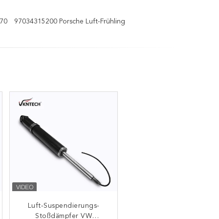
970
97034315200 Porsche Luft-Frühling
Luft-Suspendierungs-
Suspendierungs-
Stoßdämpfer-Ersatz
Stoßdämpfer VW