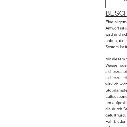
BESC
Eine allgem
Antwort ist
wird und ric
haben, die 
System ist f
Mit diesem 
Wasser oder
sicherzuste
sicherzustel
wirklich wich
Stoßdämpfer
Luftsuspend
um aufprall
die durch S
gefüllt wird
Fahrt, oder