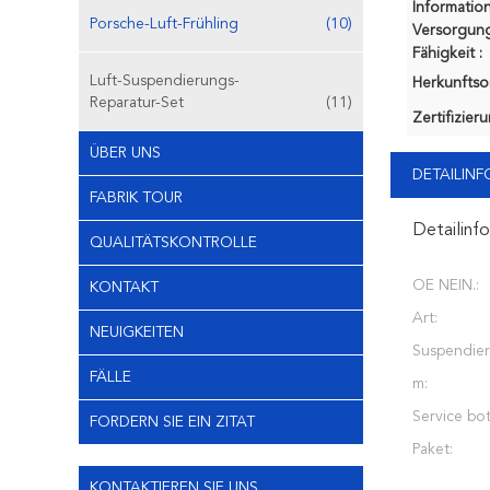
Information
Porsche-Luft-Frühling
(10)
Versorgung
Fähigkeit :
Luft-Suspendierungs-
Herkunftsor
Reparatur-Set
(11)
Zertifizier
ÜBER UNS
DETAILIN
FABRIK TOUR
Detailinf
QUALITÄTSKONTROLLE
OE NEIN.:
KONTAKT
Art:
NEUIGKEITEN
Suspendier
FÄLLE
m:
Service bot
FORDERN SIE EIN ZITAT
Paket:
KONTAKTIEREN SIE UNS