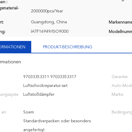
en :
smaterial-
2000000pcs/Year
Guangdong, China
t:
Markenname
IATF16949/ISO9000
ung:
Modellnumm
FORMATIONEN
PRODUKT-BESCHREIBUNG
ormationen
97033353311 97033353317
Garantie:
Luftschockreparatur-set
Auto-Mode
ungssyste
Luftstoßdämpfer
Marke:
 an:
Soem
Bedingung
Standardverpacken oder besonders
angefertigt