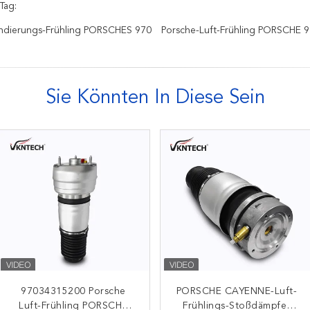
Tag:
ndierungs-Frühling PORSCHES 970
Porsche-Luft-Frühling PORSCHE 
Sie Könnten In Diese Sein
Front Left Air Strut Bag
97034315200 Porsche
PORSCHE CAYENNE-Luft-
VKNTECH Porsche Luft-
Luft-Frühling PORSCHE
97034305208
Frühlings-Stoßdämpfer
Spreizen des Luft-