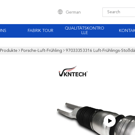
German
QUALITÄTSKONTRO
UNS
FABRIK TOUR
KONTA
LLE
Produkte
Porsche-Luft-Frühling
97033353316 Luft-Frühlings-Sto