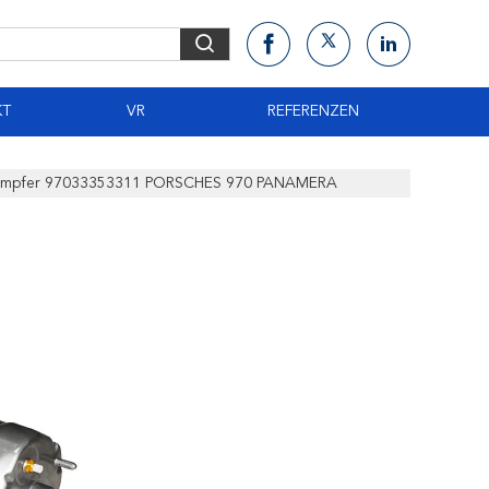
KT
VR
REFERENZEN
ßdämpfer 97033353311 PORSCHES 970 PANAMERA