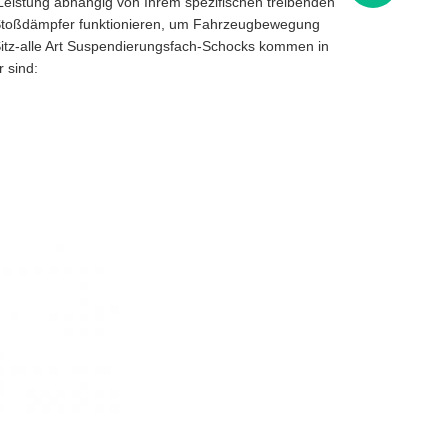
 Leistung abhängig von Ihrem spezifischen treibenden
 Stoßdämpfer funktionieren, um Fahrzeugbewegung
-Sitz-alle Art Suspendierungsfach-Schocks kommen in
 sind: