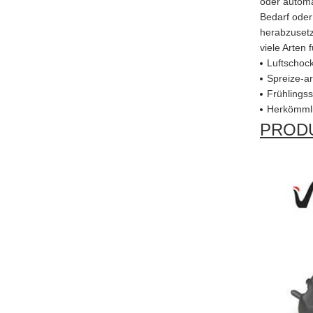
oder automa
Bedarf oder
herabzusetz
viele Arten
Luftschoc
Spreize-a
Frühlingss
Herkömmli
PRODU