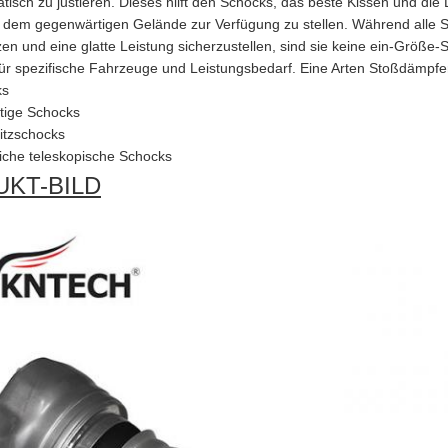
tisch zu justieren. Dieses hilft den Schocks, das beste Kissen und die
 dem gegenwärtigen Gelände zur Verfügung zu stellen. Während alle
en und eine glatte Leistung sicherzustellen, sind sie keine ein-Größe
 für spezifische Fahrzeuge und Leistungsbedarf. Eine Arten Stoßdämpfer
ks
rtige Schocks
itzschocks
che teleskopische Schocks
KT-BILD