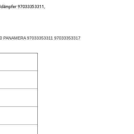
oßdämpfer 97033353311
,
70 PANAMERA 97033353311 97033353317