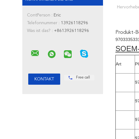
Hervorheb
ContPerson :
Eric
Telefonnummer :
13926118296
Was ist das? :
+8613926118296
Produkt-B
970333533
SOEM
Art
P
Free call
9
9
9
9