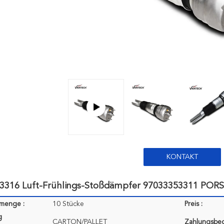
KONTAKT
3316 Luft-Frühlings-Stoßdämpfer 97033353311 PO
lmenge :
10 Stücke
Preis :
g
CARTON/PALLET
Zahlungsbe