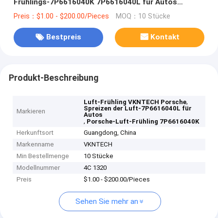
Frühlings-7P6616040K 7P6616040L für Autos
PORSCHE CAYENNE
Preis：$1.00 - $200.00/Pieces
MOQ：10 Stücke
Bestpreis
Kontakt
Produkt-Beschreibung
,
Luft-Frühling VKNTECH Porsche
Spreizen der Luft-7P6616040L für
Markieren
Autos
,
Porsche-Luft-Frühling 7P6616040K
Herkunftsort
Guangdong, China
Markenname
VKNTECH
Min Bestellmenge
10 Stücke
Modellnummer
4C 1320
Preis
$1.00 - $200.00/Pieces
Sehen Sie mehr an