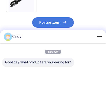
CAYENNE
Fortsetzen
Cindy
Empfohlene Produkte
6:03 AM
Good day, what product are you looking for?
97033353316 Luft-
PORSCHE CAYENNE-
Luft-
Frühlings-
Luft-Frühlings-
Suspendierung
Stoßdämpfer
Stoßdämpfer 718
Stoßdämpfer
97033353311
616 0040D AUDI Q7
TOUAREG
PORSCHES 970
VW TOUAREG
7P5.513.029.M
Bestpreis
Bestpreis
Bestprei