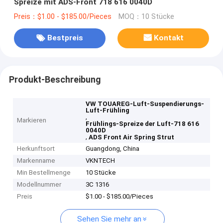
Spreize mit ADS-Front 718 616 0040D
Preis：$1.00 - $185.00/Pieces
MOQ：10 Stücke
Bestpreis
Kontakt
Produkt-Beschreibung
VW TOUAREG-Luft-Suspendierungs-
Luft-Frühling
,
Markieren
Frühlings-Spreize der Luft-718 616
0040D
,
ADS Front Air Spring Strut
Herkunftsort
Guangdong, China
Markenname
VKNTECH
Min Bestellmenge
10 Stücke
Modellnummer
3C 1316
Preis
$1.00 - $185.00/Pieces
Sehen Sie mehr an