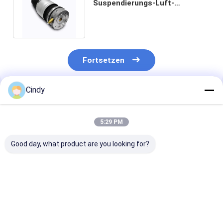
Suspendierungs-Luft-
Frühlings-Spreize mit ADS-
Front 718 616 0040D
Fortsetzen
Cindy
Empfohlene Produkte
5:29 PM
Good day, what product are you looking for?
955 333 034 20 Ujoin
Absorber VW
Fahrstoßdämp
Luft-
PHAETON
VW PHAETON
Suspendierungs-
7P6616039K
ISO9001 4L0 6