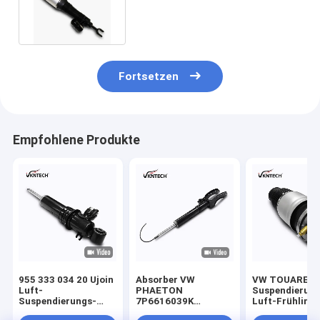
Stoßdämpfer der Luft-3D5 616
040
Fortsetzen
Empfohlene Produkte
955 333 034 20 Ujoin
Absorber VW
VW TOUAREG-
Luft-
PHAETON
Suspendierung
Suspendierungs-
7P6616039K
Luft-Frühlings
Stoßdämpfer für VW
7P6616039N
Spreize mit A