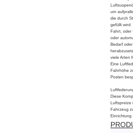
Luftsuspend
um aufprall
die durch S
gefüllt wird
Fahrt, oder
oder automa
Bedarf oder
herabzusetz
viele Arten
Eine Luftfe
Fahrhöhe zu
Posten besp
Luftfederun
Diese Kompo
Luftspreize 
Fahrzeug zu
Einrichtung
PRODU