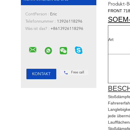
Produkt-B
FRONT 718 
ContPerson :
Eric
SOEM
Telefonnummer :
13926118296
Was ist das? :
+8613926118296
Art
Free call
BESC
Stoßdämpfer 
Fahrererfah
Langlebigke
jede übermä
Laufflächen
Stoßdämpfer