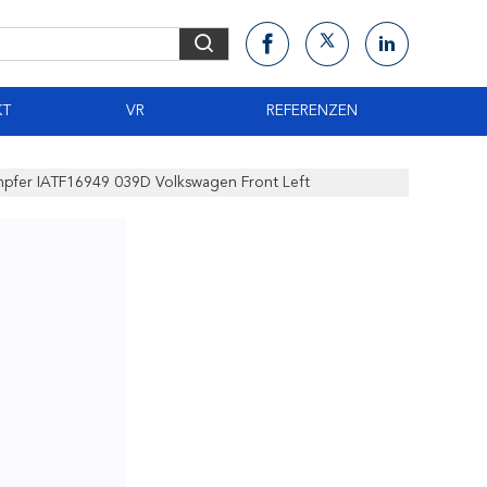
KT
VR
REFERENZEN
mpfer IATF16949 039D Volkswagen Front Left