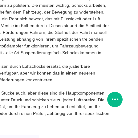
n zu polstern. Die meisten wichtig, Schocks arbeiten,
ks helfen dem Fahrzeug, der Bewegung zu widerstehen,
ein Rohr sich bewegt, das mit Flüssigkeit oder Luft
 Ventile im Kolben durch. Dieses steuert die Steifheit der
 Förderungen Fahrern, die Steifheit der Fahrt manuell
 Leistung abhängig von Ihrem spezifischen treibenden
 Stoßdämpfer funktionieren, um Fahrzeugbewegung
-Sitz-alle Art Suspendierungsfach-Schocks kommen in
zen durch Luftschocks ersetzt, die justierbare
verfügbar, aber wir können das in einem neueren
ftfederungen konzentrieren.
e Stücke auch, aber diese sind die Hauptkomponenten.
ter Druck und schicken sie zu jeder Luftspreize. Die
bläst, um Ihr Fahrzeug zu heben und entlüftet, um Ihr
r durch einen Prüfer, abhängig von Ihrer spezifischen