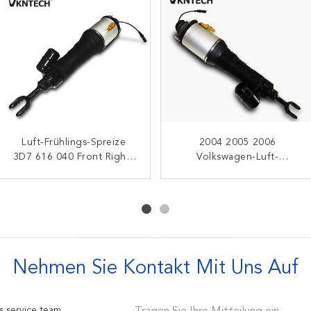
Luft-Frühlings-Spreize
Fahrstoßdämpfer VW
955 333 034 20 Ujoin
2004 2005 2006
3D7 616 040 Front Rights
PHAETON ISO9001 4L0
Luft-Suspendierungs-
Volkswagen-Luft-
3D0 616 040 Volkswagen
616 Luft-020 718 616
Frühlings-Stoßdämpfer
Stoßdämpfer für VW
020C
TOUAREG 7L6 616 019A
FRONT 3D7 616 040
Nehmen Sie Kontakt Mit Uns Auf
s service team