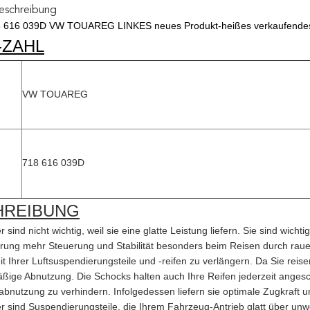
eschreibung
616 039D VW TOUAREG LINKES neues Produkt-heißes verkaufendes da
-ZAHL
VW TOUAREG
718 616 039D
HREIBUNG
sind nicht wichtig, weil sie eine glatte Leistung liefern. Sie sind wichtig
rung mehr Steuerung und Stabilität besonders beim Reisen durch raue
it Ihrer Luftsuspendierungsteile und -reifen zu verlängern. Da Sie rei
ßige Abnutzung. Die Schocks halten auch Ihre Reifen jederzeit anges
abnutzung zu verhindern. Infolgedessen liefern sie optimale Zugkraft u
 sind Suspendierungsteile, die Ihrem Fahrzeug-Antrieb glatt über u