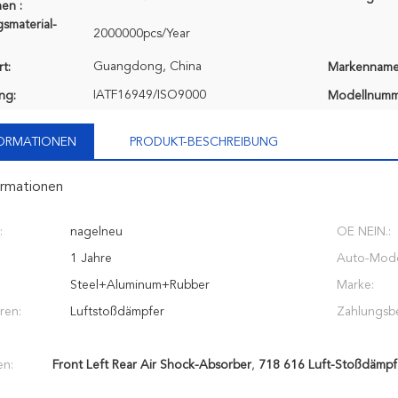
en :
smaterial-
2000000pcs/Year
Guangdong, China
t:
Markenname
IATF16949/ISO9000
ung:
Modellnumm
FORMATIONEN
PRODUKT-BESCHREIBUNG
ormationen
:
nagelneu
OE NEIN.:
1 Jahre
Auto-Mode
Steel+Aluminum+Rubber
Marke:
ren:
Luftstoßdämpfer
Zahlungsb
en:
Front Left Rear Air Shock-Absorber
,
718 616 Luft-Stoßdämpf