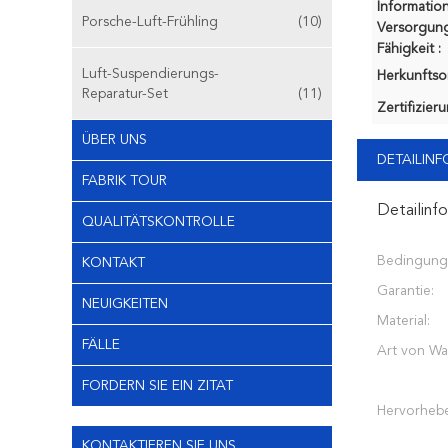
Information
Porsche-Luft-Frühling
(10)
Versorgung
Fähigkeit :
Luft-Suspendierungs-
Herkunftsor
Reparatur-Set
(11)
Zertifizier
ÜBER UNS
DETAILIN
FABRIK TOUR
Detailinf
QUALITÄTSKONTROLLE
Bedingung
KONTAKT
Garantie:
NEUIGKEITEN
Material:
FÄLLE
Art von Wa
FORDERN SIE EIN ZITAT
Hervorheb
KONTAKTIEREN SIE UNS