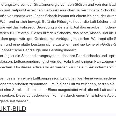
ierungsteile von der Straßenenergie von den Stößen und von den Bäder
en und Tiefpunkt erreichen Tiefpunkt erreichen zu verhindern. Schoc
töße verursacht wird. Jeder Schock kommt mit einem Kolben, der durch 
. Während er sich bewegt, fließt die Flüssigkeit oder die Luft Löcher und
 wie viel das Fahrzeug Bewegung widersteht. Auf das erlauben moderne
tisch zu justieren. Dieses hilft den Schocks, das beste Kissen und die
 dem gegenwärtigen Gelände zur Verfügung zu stellen. Während alle
en und eine glatte Leistung sicherzustellen, sind sie keine ein-Größe
 für spezifische Fahrzeuge und Leistungsbedarf.
derung ist ein Suspendierungssystem, das Ihre Fabrikschocks und -sprei
lassen. Luftsuspendierung ist von der Fabrik auf einigen Fahrzeugen 
rechen. Um dieses Artikels willen werden wir uns auf Sekundärmarktlu
gen bestehen einen Luftkompressor. Es gibt einige kleine verschieden
nenten arbeiten zusammen, um in einer Luft zu zeichnen, setzen sie un
ist eine Spreize, die mit einer Blase ausgestattet wird, die mit Luft auf
 senken. Diese Luftfederungen können durch einen Smartphone App ode
 gesteuert werden.
KT-BILD