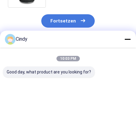
Fortsetzen
Cindy
Empfohlene Produkte
10:03 PM
Good day, what product are you looking for?
Bei der Prüfung der
ANHÄNGER-
Bei der Prüfun
Sicherheit des
LUFTFEDER NEWAY
Leistungsfähig
Anhängers ist die
21215632
des Fahrzeugs 
Sicherheit des
RVIBERTOJA
Leistungsfähig
Anhängers zu
45402002 DAF
des Fahrzeugs
Bestpreis
Bestpreis
Bestprei
berücksichtigen.229.0003.00
1384273 GRANNING
überprüfen.22
2.229.2103.00
15635 ERSETZT
Contitech 40