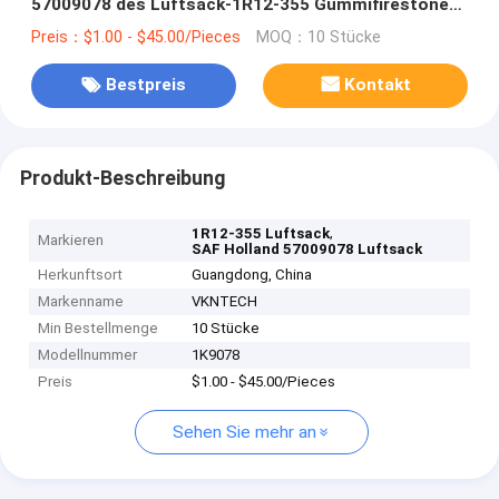
57009078 des Luftsack-1R12-355 Gummifirestone
W01-358-9078
Preis：$1.00 - $45.00/Pieces
MOQ：10 Stücke
Bestpreis
Kontakt
Produkt-Beschreibung
,
1R12-355 Luftsack
Markieren
SAF Holland 57009078 Luftsack
Herkunftsort
Guangdong, China
Markenname
VKNTECH
Min Bestellmenge
10 Stücke
Modellnummer
1K9078
Preis
$1.00 - $45.00/Pieces
Sehen Sie mehr an