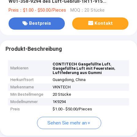
W01-358-9294 des Luft-Gebrüll-1R11-915
CONTITECH 9 9K-15 P 423 voll mit Gas Gummi
Preis：$1.00 - $50.00/Pieces
MOQ：20 Stücke
Bestpreis
Kontakt
Produkt-Beschreibung
,
CONTITECH Gasgefüllte Luft
Markieren
,
Gasgefüllte Luft mit Feuerstein
Luftfederung aus Gummi
Herkunftsort
Guangdong, China
Markenname
VKNTECH
Min Bestellmenge
20 Stücke
Modellnummer
1K9294
Preis
$1.00 - $50.00/Pieces
Sehen Sie mehr an