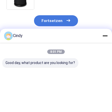
CONTITECH 9 9K-15 P 423 voll mit
Gas Gummi
Fortsetzen
Cindy
Empfohlene Produkte
8:01 PM
Good day, what product are you looking for?
Bei der Prüfung der
ANHÄNGER-
Bei der Prüfun
Sicherheit des
LUFTFEDER NEWAY
Leistungsfähig
Anhängers ist die
21215632
des Fahrzeugs 
Sicherheit des
RVIBERTOJA
Leistungsfähig
Anhängers zu
45402002 DAF
des Fahrzeugs
Bestpreis
Bestpreis
Bestprei
berücksichtigen.229.0003.00
1384273 GRANNING
überprüfen.22