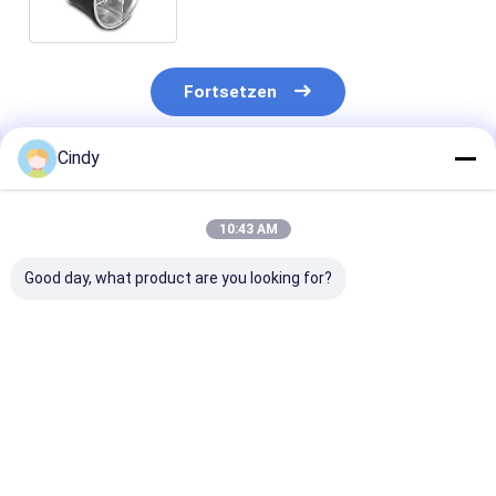
W01-358-9215
Fortsetzen
Cindy
Empfohlene Produkte
10:43 AM
Good day, what product are you looking for?
Bei der Prüfung der
ANHÄNGER-
Bei der Prüfun
Sicherheit des
LUFTFEDER NEWAY
Leistungsfähig
Anhängers ist die
21215632
des Fahrzeugs 
Sicherheit des
RVIBERTOJA
Leistungsfähig
Anhängers zu
45402002 DAF
des Fahrzeugs
Bestpreis
Bestpreis
Bestprei
berücksichtigen.229.0003.00
1384273 GRANNING
überprüfen.22