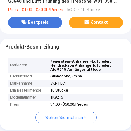
S3648 und Luft-Frühling des Firestone-W01-358-
9215
Preis：$1.00 - $50.00/Pieces
MOQ：10 Stücke
Bestpreis
Kontakt
Produkt-Beschreibung
,
Feuerstein-Anhänger-Luftfeder
Markieren
,
Hendrickson Anhängerluftfeder
Als 9215 Anhängerluftfeder
Herkunftsort
Guangdong, China
Markenname
VKNTECH
Min Bestellmenge
10 Stücke
Modellnummer
1K9215
Preis
$1.00 - $50.00/Pieces
Sehen Sie mehr an