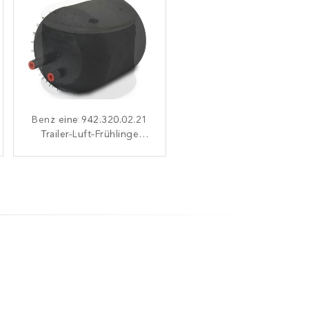
Benz eine 942.320.02.21
Industrielles des
Trailer-Luft-Frühlinge
Firestone-6705NP01
Luftsack W01-M58-6251
Contitech 4390NP02
1R11-826 Goodyear
Goodyear 9506
1314903