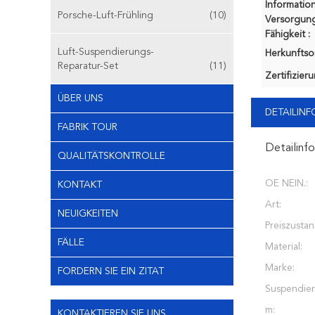
Information
Porsche-Luft-Frühling
(10)
Versorgung
Fähigkeit :
Luft-Suspendierungs-
Herkunftsor
Reparatur-Set
(11)
Zertifizier
ÜBER UNS
DETAILIN
FABRIK TOUR
Detailinf
QUALITÄTSKONTROLLE
OE NEIN.:
KONTAKT
Art:
NEUIGKEITEN
Preiszustan
FÄLLE
Material:
Marke:
FORDERN SIE EIN ZITAT
Suspendier
m:
KONTAKTIEREN SIE UNS