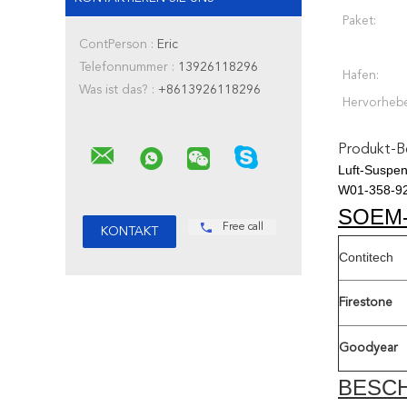
Paket:
ContPerson :
Eric
Telefonnummer :
13926118296
Hafen:
Was ist das? :
+8613926118296
Hervorheb
Produkt-B
Luft-Suspen
W01-358-9
SOEM
Free call
Contitech
Firestone
Goodyear
BESC