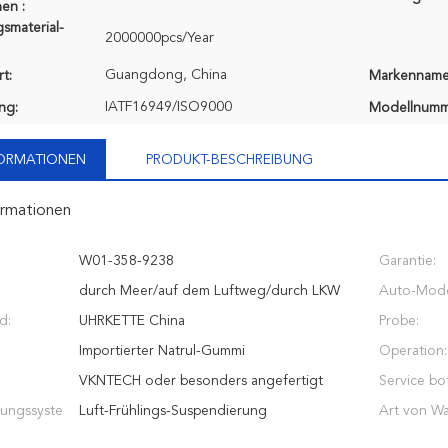
en :
smaterial-
2000000pcs/Year
Guangdong, China
t:
Markenname
IATF16949/ISO9000
ung:
Modellnumm
FORMATIONEN
PRODUKT-BESCHREIBUNG
ormationen
W01-358-9238
Garantie:
durch Meer/auf dem Luftweg/durch LKW
Auto-Mode
d:
UHRKETTE China
Probe:
Importierter Natrul-Gummi
Operation:
VKNTECH oder besonders angefertigt
Service bot
ungssyste
Luft-Frühlings-Suspendierung
Art von Wa