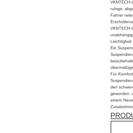
VKNTECH-Luf
ruhige, abge
Fahrer reit
Erschütteru
VKNTECH-Luf
unabhängig 
Leichtigkei
Ein Suspend
Suspendieru
beizubehalt
übermäßige
Für Komfort
Suspendieru
den schwere
geworden, u
einem Neuwa
Zusatzeinri
PROD