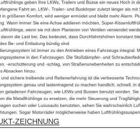
tfrühlinge geben Ihre LKWs, Trailers und Busse ein neues Hoch in der
fangene Fahrt an. LKW-, Trailer- und Buskörper zuletzt länger als mit 
et in größeren Komfort, wird weniger ermüdet und bleibt mehr Alarm. P
ng. Wann immer Sie eine Achse addieren möchten, Super-Kissenluftfrühl
tfrühlinge, wenn sie mit dem Planieren von Ventilen verwendet wer
davon die Last bei. Das bedeutet, dass Durchfahrtshöhen konstant bl
t des Be- und Entladung bündig sind.
ierungssystem ist immer zu den Antrieben eines Fahrzeugs integral. Meta
ngssysteme in den Fahrzeugen. Die Stoßdämpfer- und Schraubenfeder
en, -erschütterung und -schlag, von Straßenunebenheiten zu entschäd
s Absacken hinzu.
 und sichere treibende und Reitenerfahrung ist die verbesserte Techno
ngssystem genau und lastentragend zu machen handlich, schnell, in 
n geladenen Fahrzeugen, wie LKWs und Bussen benutzt worden. Sie is
m die Metallfrühlinge zu ersetzen, die mehr Steuerung und Tragfähigkei
gen suchen oder Luxusauto benutzten, sehen Sie wahrscheinlich Luf
chtungen. Sogar Motorräder möglicherweise haben Luftfrühlingssuspen
UKT-ZEICHNUNG