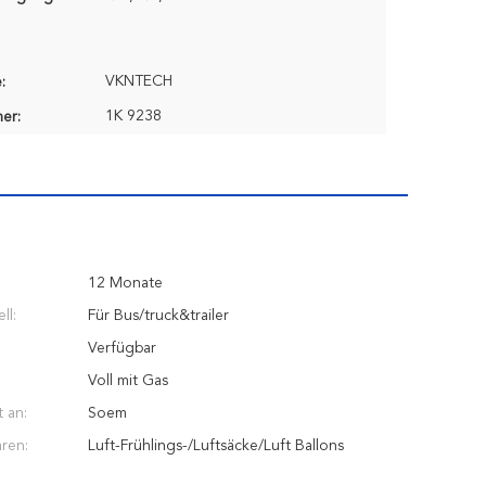
VKNTECH
:
1K 9238
er:
12 Monate
ll:
Für Bus/truck&trailer
Verfügbar
Voll mit Gas
 an:
Soem
ren:
Luft-Frühlings-/Luftsäcke/Luft Ballons