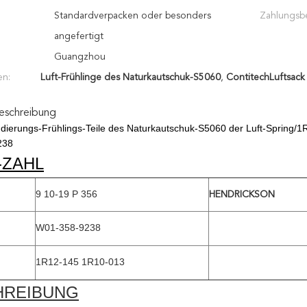
Standardverpacken oder besonders
Zahlungsb
angefertigt
Guangzhou
en:
Luft-Frühlinge des Naturkautschuk-S5060
,
ContitechLuftsack
eschreibung
dierungs-Frühlings-Teile des Naturkautschuk-S5060 der Luft-Spring/
238
-ZAHL
9 10-19 P 356
HENDRICKSON
W01-358-9238
1R12-145 1R10-013
HREIBUNG