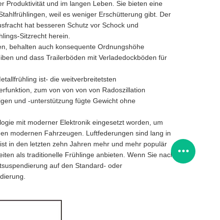
 Produktivität und im langen Leben. Sie bieten eine
Stahlfrühlingen, weil es weniger Erschütterung gibt. Der
lusfracht hat besseren Schutz vor Schock und
ings-Sitzrecht herein.
den, behalten auch konsequente Ordnungshöhe
eiben und dass Trailerböden mit Verladedockböden für
llfrühling ist- die weitverbreitetsten
funktion, zum von von von von Radoszillation
igen und -unterstützung fügte Gewicht ohne
logie mit moderner Elektronik eingesetzt worden, um
den modernen Fahrzeugen. Luftfederungen sind lang in
t in den letzten zehn Jahren mehr und mehr populär
ten als traditionelle Frühlinge anbieten. Wenn Sie nach
tsuspendierung auf den Standard- oder
dierung.