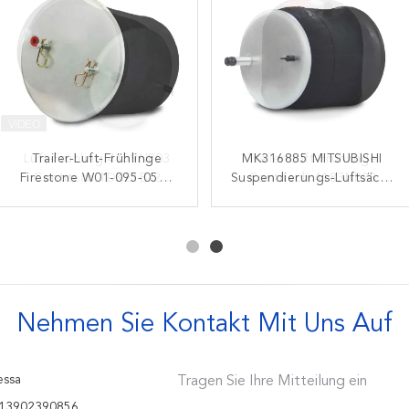
Luft-Frühling 4159NP03
Trailer-Luft-Frühlinge
MK316885 MITSUBISHI
Trailer-Luft-Frühlinge
Firestone W01-095-0500
Contitech 1DK21B-2
Suspendierungs-Luftsäcke
Contitech 4183NP23
Phoenix Soems Standard-
Goodyear 1R14-753
des Luft-Stoßdämpfer-
942.320.22.21 Luft-
FRUEHAUF SMB Kr 509-25
Contitech 4913NP03 für
1R12-473 Goodyear
Fahrfrühlinge
Scania
Nehmen Sie Kontakt Mit Uns Auf
ssa
Tragen Sie Ihre Mitteilung ein
13902390856