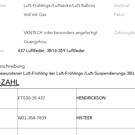
ren:
Luft-Frühlings-/Luftsäcke/Luft Ballons
Material:
Voll mit Gas
Paket:
VKNTECH oder besonders angefertigt
Zahlungsb
Guangzhou
en:
437 Luftfeder
,
3B14-359 Luftfeder
eschreibung
gewundener Luft-Frühling der Luft-Frühlings-/Luft-Suspendierungs-
-ZAHL
FT530-35 437
HENDRICKSON
W01-358-7839
HISTEER