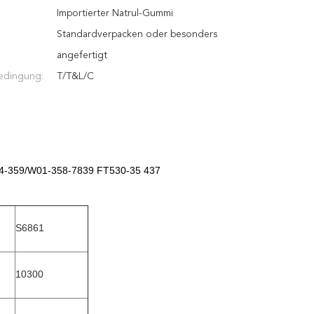
Importierter Natrul-Gummi
Standardverpacken oder besonders
angefertigt
edingung:
T/T&L/C
3B14-359/W01-358-7839 FT530-35 437
S6861
10300