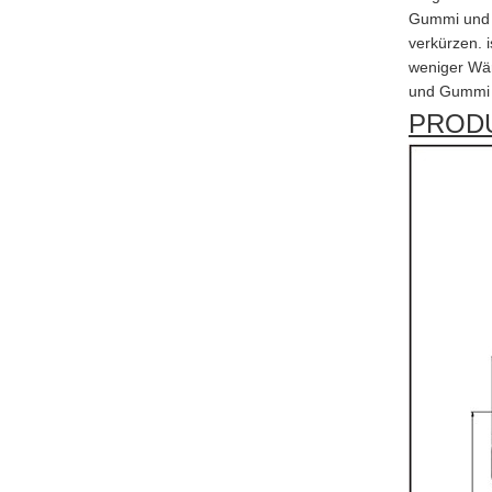
Gummi und N
verkürzen. 
weniger Wär
und Gummi s
PROD