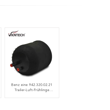
Benz eine 942.320.02.21
Industrielles des
Trailer-Luft-Frühlinge
Firestone-6705NP01
Luftsack W01-M58-6251
Contitech 4390NP02
1R11-826 Goodyear
Goodyear 9506
1314903