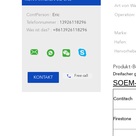
Art von Wa
ContPerson :
Eric
Operation:
Telefonnummer :
13926118296
Was ist das? :
+8613926118296
Marke:
Hafen:
Hervorheb
Produkt-B
Dreifacher 
Free call
SOEM
Contitech
Firestone