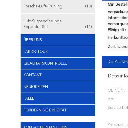
Min Bestel
Porsche-Luft-Frühling
(10)
Verpackun
Information
Luft-Suspendierungs-
Versorgung
Reparatur-Set
(11)
Fähigkeit :
Herkunftsor
ÜBER UNS
Zertifizier
FABRIK TOUR
DETAILIN
QUALITÄTSKONTROLLE
KONTAKT
Detailinf
NEUIGKEITEN
OE NEIN.:
FÄLLE
Art:
Service bot
FORDERN SIE EIN ZITAT
Preiszustan
KONTAKTIEREN SIE UNS