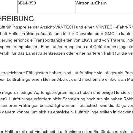
3B14-359
Watson u. Chalin
HREIBUNG
luftfrühlingspreise der Ansicht-VKNTECH und einen VKNTECH-Fahrt-Ritus
-Luft-Helfer-Frühlings-Ausrüstung für Ihr Chevrolet oder GMC zu kaufe
ierung erhöht die Transportfähigkeiten von LKWs und von Trailers, indem
pendierung planiert. Eine Luftfederung kann auf Gefühl auch eingest
efühl für das Landstraßenkreuzen oder einer härteren Fahrt für die v
ergleichbare Fähigkeiten haben, sind Luftfrühlinge viel billiger als Pn
en Luftfrühlinge einen kleinen Abdruck und machen sie einfach, an Ma
ge neigen, niedrige Wartungsprogramme zu haben und einige Hersteller er
en). Luftfrühlinge erfordern nicht Schmierung noch tun sie haben Robb
t anderen Frühlingen beschädigt werden. Tatsächlich sind die Bälge vo
e dauern könnte, um sich zu entwickeln. Luftfrühlinge sollten in trock
r Haltbarkeit und Einfachheit, Luftfrühlinge seien Sie für das meiste 