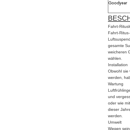
Goodyear
BESC
Fahrt-Ritus
Fahrt-Ritus
Luftsuspend
gesamte Sus
weicheren G
wählen.
Installation
Obwohl sie v
werden, hab
Wartung
Luftfrühlin
und vergess
oder wie mi
dieser Jahr
werden.
Umwelt
Wegen seine