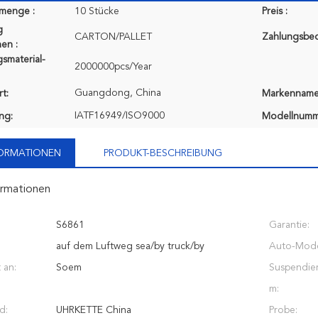
lmenge :
10 Stücke
Preis :
g
CARTON/PALLET
Zahlungsbe
en :
smaterial-
2000000pcs/Year
Guangdong, China
t:
Markenname
IATF16949/ISO9000
ung:
Modellnumm
FORMATIONEN
PRODUKT-BESCHREIBUNG
ormationen
S6861
Garantie:
auf dem Luftweg sea/by truck/by
Auto-Mode
 an:
Soem
Suspendie
m:
d:
UHRKETTE China
Probe: