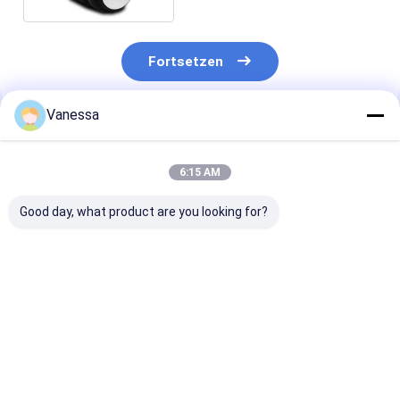
Fortsetzen
Vanessa
Empfohlene Produkte
6:15 AM
Good day, what product are you looking for?
Bei der Prüfung der
ANHÄNGER-
Bei der Prüfun
Sicherheit des
LUFTFEDER NEWAY
Leistungsfähig
Anhängers ist die
21215632
des Fahrzeugs 
Sicherheit des
RVIBERTOJA
Leistungsfähig
Anhängers zu
45402002 DAF
des Fahrzeugs
Bestpreis
Bestpreis
Bestprei
berücksichtigen.229.0003.00
1384273 GRANNING
überprüfen.22
2.229.2103.00
15635 ERSETZT
Contitech 40