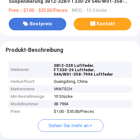
Suspendierung 3B12-328/FT330-29 546/W01-358-
7994
Preis：$1.00 - $35.00/Pieces
MOQ：10 Stücke
Bestpreis
Kontakt
Produkt-Beschreibung
,
3B12-328 Luftfeder
Markieren
,
FT330-29 Luftfeder
546/W01-358-7994 Luftfeder
Herkunftsort
Guangdong, China
Markenname
VKNTECH
Min Bestellmenge
10 Stücke
Modellnummer
3B 7994
Preis
$1.00 - $35.00/Pieces
Sehen Sie mehr an