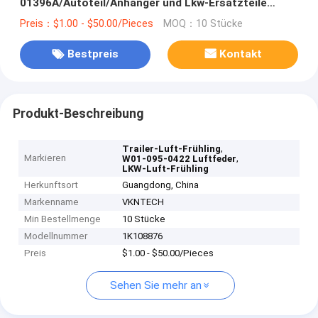
01396A/Autoteil/Anhänger und Lkw-Ersatzteile
Luftballons Airbags 556 02 8564 3311
Preis：$1.00 - $50.00/Pieces
MOQ：10 Stücke
Bestpreis
Kontakt
Produkt-Beschreibung
,
Trailer-Luft-Frühling
Markieren
,
W01-095-0422 Luftfeder
LKW-Luft-Frühling
Herkunftsort
Guangdong, China
Markenname
VKNTECH
Min Bestellmenge
10 Stücke
Modellnummer
1K108876
Preis
$1.00 - $50.00/Pieces
Sehen Sie mehr an