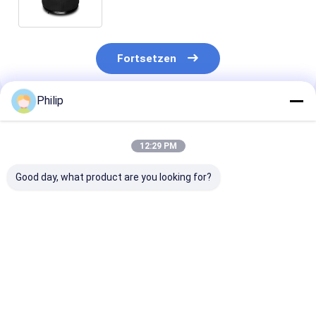
Airbags 556 02 8564 3311
Fortsetzen
Philip
Empfohlene Produkte
12:29 PM
Good day, what product are you looking for?
LKW-LUFTFEDER
LKW-Luftfeder für
LKW-LUFTFED
AIRTECH 135182
V.I. 5.001.832.067
FÜR V.I
AIRTECH 34915-01 C
Contitech 4912NP08
5.010.294.307
BLACKTECH
Goodyear 1R13-713
GRANNING 15
RML75026C6 GART
CF Gomma 1T19E-4
Contitech 49
Bestpreis
Bestpreis
Bestprei
294.1.530 GART REF
durch VKNTECH
Firestone W0