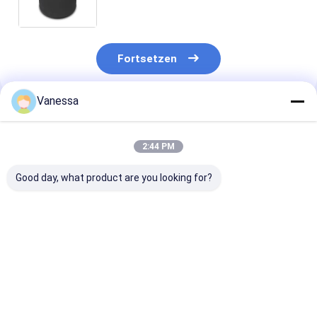
Luftsack 4881NP30 1R14-757/Luft-
Suspendierung /Air
Fortsetzen
Vanessa
Empfohlene Produkte
2:44 PM
Good day, what product are you looking for?
Bei der Prüfung der
ANHÄNGER-
Bei der Prüfun
Sicherheit des
LUFTFEDER NEWAY
Leistungsfähig
Anhängers ist die
21215632
des Fahrzeugs 
Sicherheit des
RVIBERTOJA
Leistungsfähig
Anhängers zu
45402002 DAF
des Fahrzeugs
Bestpreis
Bestpreis
Bestprei
berücksichtigen.229.0003.00
1384273 GRANNING
überprüfen.22