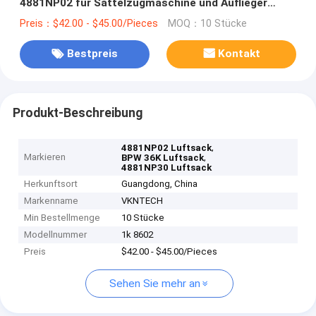
4881NP02 für Sattelzugmaschine und Auflieger
Luftsack 4881NP30 1R14-757/Luft-Suspendierung
Preis：$42.00 - $45.00/Pieces
MOQ：10 Stücke
/Air
Bestpreis
Kontakt
Produkt-Beschreibung
,
4881NP02 Luftsack
Markieren
,
BPW 36K Luftsack
4881NP30 Luftsack
Herkunftsort
Guangdong, China
Markenname
VKNTECH
Min Bestellmenge
10 Stücke
Modellnummer
1k 8602
Preis
$42.00 - $45.00/Pieces
Sehen Sie mehr an