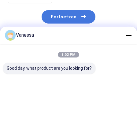
Fortsetzen
Vanessa
Empfohlene Produkte
1:02 PM
Good day, what product are you looking for?
Bei der Prüfung der
ANHÄNGER-
Bei der Prüfun
Sicherheit des
LUFTFEDER NEWAY
Leistungsfähig
Anhängers ist die
21215632
des Fahrzeugs 
Sicherheit des
RVIBERTOJA
Leistungsfähig
Anhängers zu
45402002 DAF
des Fahrzeugs
Bestpreis
Bestpreis
Bestprei
berücksichtigen.229.0003.00
1384273 GRANNING
überprüfen.22
2.229.2103.00
15635 ERSETZT
Contitech 40
2.229.2403.00
DURCH VKNTECH
Firestone W0