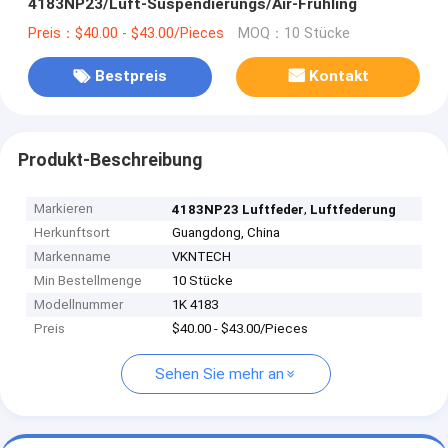
4183NP23/Luft-Suspendierungs/Air-Frühling
Preis：$40.00 - $43.00/Pieces
MOQ：10 Stücke
Bestpreis
Kontakt
Produkt-Beschreibung
Markieren
,
4183NP23 Luftfeder
Luftfederung
Herkunftsort
Guangdong, China
Markenname
VKNTECH
Min Bestellmenge
10 Stücke
Modellnummer
1K 4183
Preis
$40.00 - $43.00/Pieces
Sehen Sie mehr an