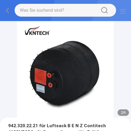
2
/
6
942.320.22.21 für Luftsack B E N Z Contitech