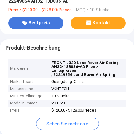
22249854 AH32-18B036-AD
Preis：$120.00 - $128.00/Pieces
MOQ：10 Stücke
Bestpreis
Kontakt
Produkt-Beschreibung
,
FRONT L320 Land Rover Air Spring
AH32-18B036-AD Front-
Markieren
Luftspreizen
,
22249854 Land Rover Air Spring
Herkunftsort
Guangdong, China
Markenname
VKNTECH
Min Bestellmenge
10 Stücke
Modellnummer
2C1520
Preis
$120.00 - $128.00/Pieces
Sehen Sie mehr an