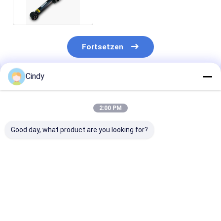
Fortsetzen
Cindy
Empfohlene Produkte
2:00 PM
Good day, what product are you looking for?
Luft-Frühlings-
VORDERER LINKER
Rückseiten-
Stoßdämpfer-
Luft-
Stoßdämpfer-
hinteres Recht
Suspendierungs-
NEUES RNB 50
AH32-18W003-AD
Stoßdämpfer Land-
RNB 501410
LAND ROVERS L320
Rover Air Springs
LR032570 Ran
Bestpreis
Bestpreis
Bestprei