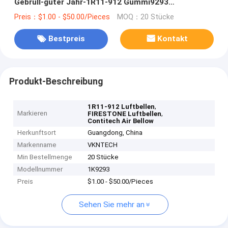
Gebrüll-guter Jahr-1R11-912 Gummi9293
CONTITECH 9 9K-15 P 424
Preis：$1.00 - $50.00/Pieces
MOQ：20 Stücke
Bestpreis
Kontakt
Produkt-Beschreibung
,
1R11-912 Luftbellen
Markieren
,
FIRESTONE Luftbellen
Contitech Air Bellow
Herkunftsort
Guangdong, China
Markenname
VKNTECH
Min Bestellmenge
20 Stücke
Modellnummer
1K9293
Preis
$1.00 - $50.00/Pieces
Sehen Sie mehr an