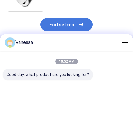
CONTITECH 9 9K-15 P 424
Fortsetzen
Vanessa
Empfohlene Produkte
10:52 AM
Good day, what product are you looking for?
Bei der Prüfung der
ANHÄNGER-
Bei der Prüfun
Sicherheit des
LUFTFEDER NEWAY
Leistungsfähig
Anhängers ist die
21215632
des Fahrzeugs 
Sicherheit des
RVIBERTOJA
Leistungsfähig
Anhängers zu
45402002 DAF
des Fahrzeugs
Bestpreis
Bestpreis
Bestprei
berücksichtigen.229.0003.00
1384273 GRANNING
überprüfen.22