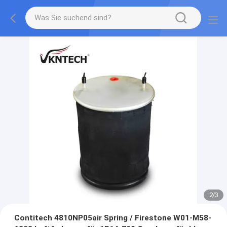
2
/
3
Contitech 4810NP05air Spring / Firestone W01-M58-