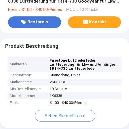
6338 Luftfederung für 1R14-730 Goodyear für Lkw
und Anhänger
Preis：$1.00 - $40.00/Pieces
MOQ：10 Stücke
Bestpreis
Kontakt
Produkt-Beschreibung
,
Firestone Luftfederfeder
Markieren
,
Luftfederung für Lkw und Anhänger
1R14-730 Luftfederfeder
Herkunftsort
Guangdong, China
Markenname
VKNTECH
Min Bestellmenge
10 Stücke
Modellnummer
1K6338
Preis
$1.00 - $40.00/Pieces
Sehen Sie mehr an