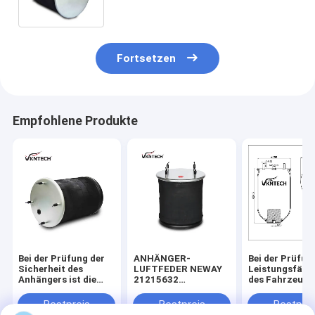
Goodyear für Lkw und Anhänger
Fortsetzen
Empfohlene Produkte
Bei der Prüfung der
ANHÄNGER-
Bei der Prüfun
Sicherheit des
LUFTFEDER NEWAY
Leistungsfähig
Anhängers ist die
21215632
des Fahrzeugs 
Sicherheit des
RVIBERTOJA
Leistungsfähig
Anhängers zu
45402002 DAF
des Fahrzeugs
Bestpreis
Bestpreis
Bestprei
berücksichtigen.229.0003.00
1384273 GRANNING
überprüfen.22