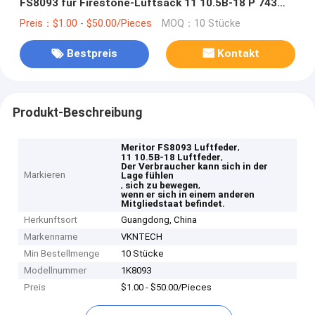
FS8093 für Firestone-Luftsack 11 10.5B-18 P 743
Contitech S-237484 H
Preis：$1.00 - $50.00/Pieces
MOQ：10 Stücke
Bestpreis
Kontakt
Produkt-Beschreibung
,
Meritor FS8093 Luftfeder
,
11 10.5B-18 Luftfeder
Der Verbraucher kann sich in der
Markieren
Lage fühlen
,
,
sich zu bewegen
wenn er sich in einem anderen
Mitgliedstaat befindet.
Herkunftsort
Guangdong, China
Markenname
VKNTECH
Min Bestellmenge
10 Stücke
Modellnummer
1K8093
Preis
$1.00 - $50.00/Pieces