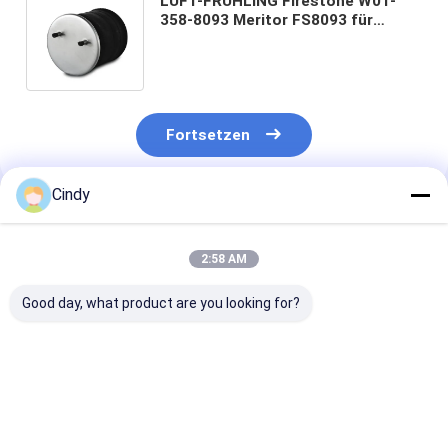
LUFT-FRÜHLING Firestone W01-
358-8093 Meritor FS8093 für
Firestone-Luftsack 11 10.5B-18 P
743 Contitech S-237484 H
Fortsetzen
Cindy
Empfohlene Produkte
2:58 AM
Good day, what product are you looking for?
Bei der Prüfung der
ANHÄNGER-
Bei der Prüfun
Sicherheit des
LUFTFEDER NEWAY
Leistungsfähig