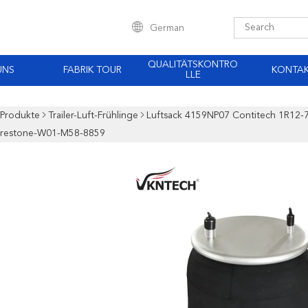
German
QUALITÄTSKONTRO
UNS
FABRIK TOUR
KONTA
LLE
Produkte
Trailer-Luft-Frühlinge
Luftsack 4159NP07 Contitech 1R12-
irestone-W01-M58-8859