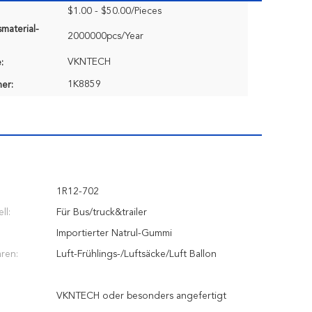
$1.00 - $50.00/Pieces
material-
2000000pcs/Year
VKNTECH
:
1K8859
er:
1R12-702
ll:
Für Bus/truck&trailer
Importierter Natrul-Gummi
ren:
Luft-Frühlings-/Luftsäcke/Luft Ballon
VKNTECH oder besonders angefertigt