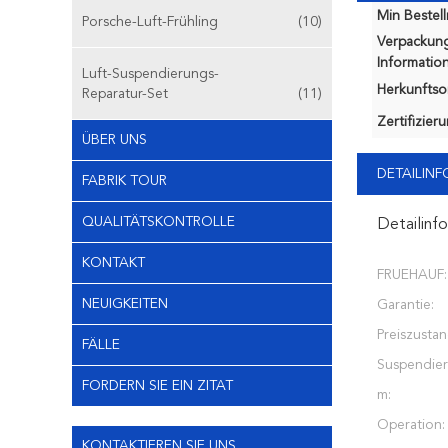
Min Bestel
Porsche-Luft-Frühling
(10)
Verpackun
Information
Luft-Suspendierungs-
Herkunftsor
Reparatur-Set
(11)
Zertifizier
ÜBER UNS
DETAILIN
FABRIK TOUR
QUALITÄTSKONTROLLE
Detailinf
KONTAKT
FRUEHAUF:
NEUIGKEITEN
Garantie:
Preiszustan
FÄLLE
Suspendier
FORDERN SIE EIN ZITAT
m:
Operation:
KONTAKTIEREN SIE UNS