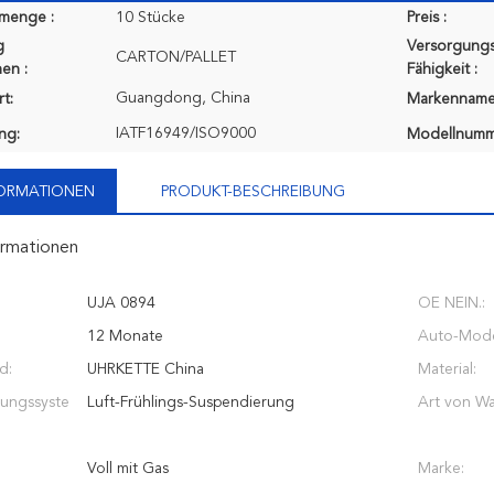
lmenge :
10 Stücke
Preis :
g
Versorgungs
CARTON/PALLET
en :
Fähigkeit :
Guangdong, China
t:
Markenname
IATF16949/ISO9000
ung:
Modellnumm
FORMATIONEN
PRODUKT-BESCHREIBUNG
ormationen
UJA 0894
OE NEIN.:
12 Monate
Auto-Mode
d:
UHRKETTE China
Material:
ungssyste
Luft-Frühlings-Suspendierung
Art von Wa
Voll mit Gas
Marke: