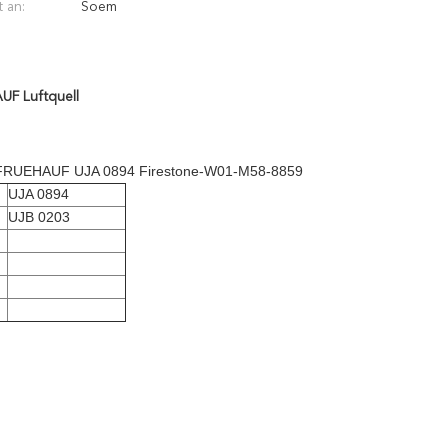
 an:
Soem
UF Luftquell
ms FRUEHAUF UJA 0894 Firestone-W01-M58-8859
UJA 0894
UJB 0203