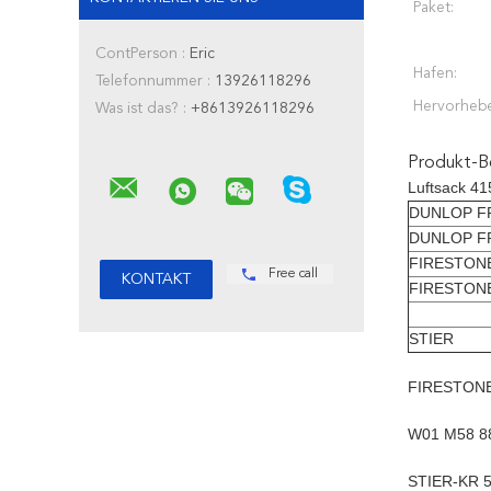
Paket:
ContPerson :
Eric
Hafen:
Telefonnummer :
13926118296
Hervorheb
Was ist das? :
+8613926118296
Produkt-B
Luftsack 4
DUNLOP F
DUNLOP F
FIRESTON
Free call
FIRESTON
STIER
FIRESTONE
W01 M58 8
STIER-KR 