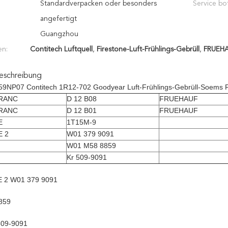
Standardverpacken oder besonders
Service bot
angefertigt
Guangzhou
en:
Contitech Luftquell
,
Firestone-Luft-Frühlings-Gebrüll
,
FRUEHA
eschreibung
159NP07 Contitech 1R12-702 Goodyear Luft-Frühlings-Gebrüll-Soe
RANC
D 12 B08
FRUEHAUF
RANC
D 12 B01
FRUEHAUF
E
1T15M-9
E 2
W01 379 9091
W01 M58 8859
Kr 509-9091
 2 W01 379 9091
859
509-9091