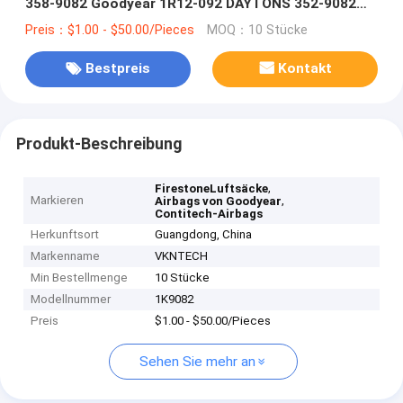
358-9082 Goodyear 1R12-092 DAYTONS 352-9082
Contitech 4156NP04
Preis：$1.00 - $50.00/Pieces
MOQ：10 Stücke
Bestpreis
Kontakt
Produkt-Beschreibung
,
FirestoneLuftsäcke
Markieren
,
Airbags von Goodyear
Contitech-Airbags
Herkunftsort
Guangdong, China
Markenname
VKNTECH
Min Bestellmenge
10 Stücke
Modellnummer
1K9082
Preis
$1.00 - $50.00/Pieces
Sehen Sie mehr an