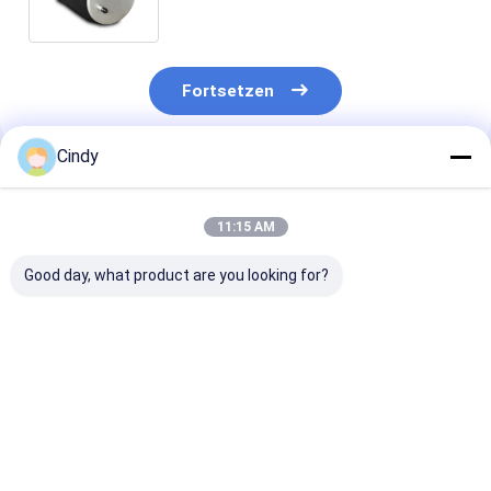
Contitech 4156NP04
Fortsetzen
Cindy
Empfohlene Produkte
11:15 AM
Good day, what product are you looking for?
Bei der Prüfung der
ANHÄNGER-
Bei der Prüfun
Sicherheit des
LUFTFEDER NEWAY
Leistungsfähig
Anhängers ist die
21215632
des Fahrzeugs 
Sicherheit des
RVIBERTOJA
Leistungsfähig
Anhängers zu
45402002 DAF
des Fahrzeugs
Bestpreis
Bestpreis
Bestprei
berücksichtigen.229.0003.00
1384273 GRANNING
überprüfen.22