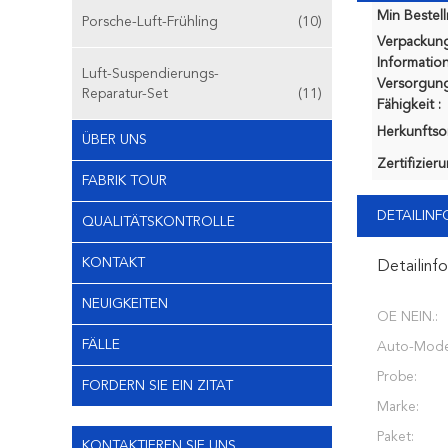
Min Bestel
Porsche-Luft-Frühling
(10)
Verpackun
Information
Luft-Suspendierungs-
Versorgung
Reparatur-Set
(11)
Fähigkeit :
Herkunftsor
ÜBER UNS
Zertifizier
FABRIK TOUR
DETAILIN
QUALITÄTSKONTROLLE
KONTAKT
Detailinf
NEUIGKEITEN
OE NEIN.:
FÄLLE
Auto-Model
Probe:
FORDERN SIE EIN ZITAT
Marke:
Paket:
KONTAKTIEREN SIE UNS