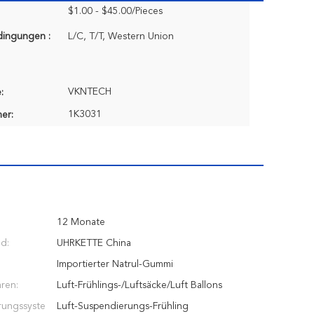
$1.00 - $45.00/Pieces
dingungen :
L/C, T/T, Western Union
VKNTECH
:
1K3031
er:
12 Monate
nd:
UHRKETTE China
Importierter Natrul-Gummi
ren:
Luft-Frühlings-/Luftsäcke/Luft Ballons
rungssyste
Luft-Suspendierungs-Frühling