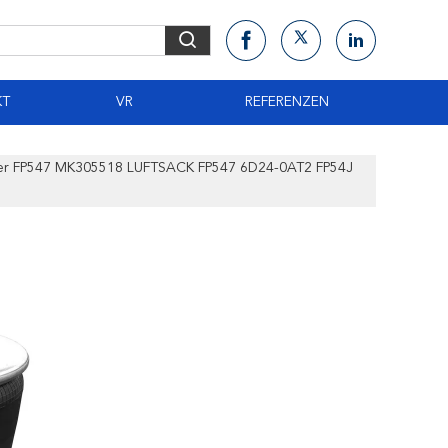
KT
VR
REFERENZEN
erer FP547 MK305518 LUFTSACK FP547 6D24-0AT2 FP54J