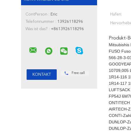
ContPerson :
Eric
Hafen:
Telefonnummer :
13926118296
Hervorheb
Was ist das? :
+8613926118296
Produkt-B
Mitsubishi
FUSO Fuso
566-28-3-0
GOODYEAR
10709,005
Free call
1R14-116 
1R14-117 
LUFTSACK 
FP54J 6M70
ONTITECH 
AIRTECH-Za
CONTI-Zah
DUNLOP-Za
DUNLOP-Za