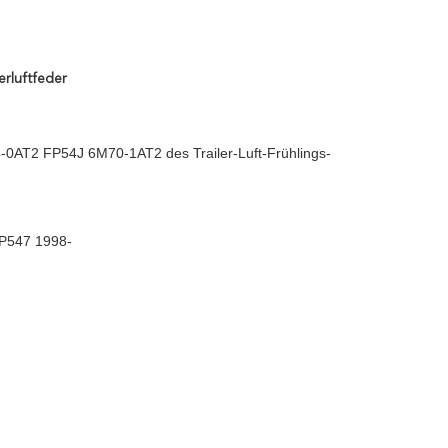
rluftfeder
AT2 FP54J 6M70-1AT2 des Trailer-Luft-Frühlings-
547 1998-