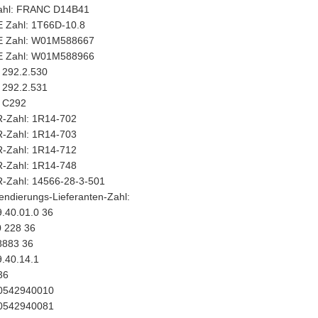
hl: FRANC D14B41
Zahl: 1T66D-10.8
 Zahl: W01M588667
 Zahl: W01M588966
 292.2.530
 292.2.531
 C292
Zahl: 1R14-702
Zahl: 1R14-703
Zahl: 1R14-712
Zahl: 1R14-748
Zahl: 14566-28-3-501
ndierungs-Lieferanten-Zahl:
.40.01.0 36
0 228 36
8883 36
.40.14.1
36
0542940010
0542940081