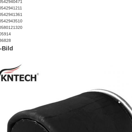
0542940471
0542941211
0542941361
0542943510
0580121320
005914
036828
-Bild