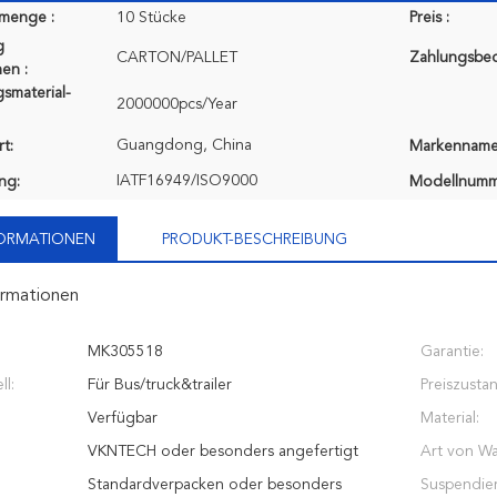
lmenge :
10 Stücke
Preis :
g
CARTON/PALLET
Zahlungsbe
en :
smaterial-
2000000pcs/Year
Guangdong, China
t:
Markenname
IATF16949/ISO9000
ung:
Modellnumm
FORMATIONEN
PRODUKT-BESCHREIBUNG
ormationen
MK305518
Garantie:
l:
Für Bus/truck&trailer
Preiszusta
Verfügbar
Material:
VKNTECH oder besonders angefertigt
Art von Wa
Standardverpacken oder besonders
Suspendie