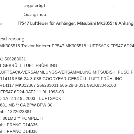
angefertigt
m:
Guangzhou
en:
FP547 Luftfeder für Anhänger
,
Mitsubishi MK305518 Anhänge
eschreibung
s MK305518 Traktor hinterer FP547 MK305518 LUFTSACK FP547 6D24-0
31 566283031
-GEBRÜLL-LUFT-FRÜHLING
 LUFTSACK-VERSAMMLUNGS-VERSAMMLUNG MITSUBISHI FUSO FP
1R14116 566-24-3-038 GOODYEAR-GEBRÜLL-LUFT-FRÜHLING
1R14117 MK312367 266283031 566-28-3-031 591K83046100
FP547 6D24-0AT2 11.9L 1998-03
-1AT2 12.9L 2003 - LUFTSACK
881 MB ** CA BPW BPW 36
hl: 1322023881
l: 881MB ** KOMPLETT
hl: FRANC D14A36
hl: FRANC D14B36