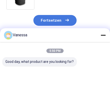
1TC300-36 WEWELERUS 500-10 KD
Fortsetzen
Vanessa
Empfohlene Produkte
5:50 PM
Good day, what product are you looking for?
Bei der Prüfung der
ANHÄNGER-
Bei der Prüfun
Sicherheit des
LUFTFEDER NEWAY
Leistungsfähig
Anhängers ist die
21215632
des Fahrzeugs 
Sicherheit des
RVIBERTOJA
Leistungsfähig
Anhängers zu
45402002 DAF
des Fahrzeugs
Bestpreis
Bestpreis
Bestprei
berücksichtigen.229.0003.00
1384273 GRANNING
überprüfen.22