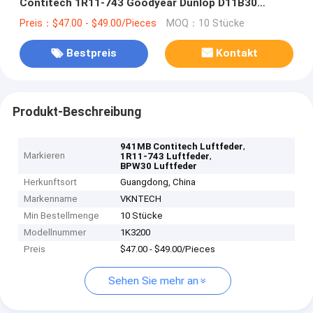
Contitech 1R11-743 Goodyear Dunlop D11B30
1TC300-36 WEWELERUS 500-10 KD
Preis：$47.00 - $49.00/Pieces
MOQ：10 Stücke
Bestpreis
Kontakt
Produkt-Beschreibung
,
941MB Contitech Luftfeder
Markieren
,
1R11-743 Luftfeder
BPW30 Luftfeder
Herkunftsort
Guangdong, China
Markenname
VKNTECH
Min Bestellmenge
10 Stücke
Modellnummer
1K3200
Preis
$47.00 - $49.00/Pieces
Sehen Sie mehr an