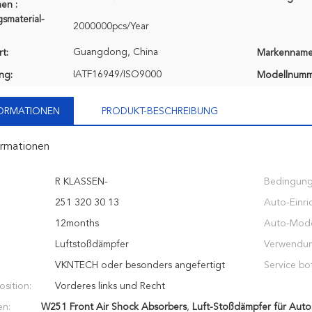
en :
smaterial-
2000000pcs/Year
Guangdong, China
t:
Markenname
IATF16949/ISO9000
ung:
Modellnumm
FORMATIONEN
PRODUKT-BESCHREIBUNG
ormationen
R KLASSEN-
Bedingung
251 320 30 13
Auto-Einri
12months
Auto-Mode
Luftstoßdämpfer
Verwendun
VKNTECH oder besonders angefertigt
Service bot
sition:
Vorderes links und Recht
en:
W251 Front Air Shock Absorbers
,
Luft-Stoßdämpfer für Auto