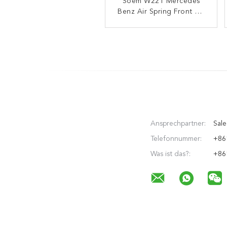
Soem W221 Mercedes
Ein Suspendierungs-
Stoßdämpfer der Luft-164
Benz Air Spring Front Air
320 43 13 für KLASSE
sackt 2213204913 A
MERCEDES BENZs W164
2213209313 ein
GL/ML
Ansprechpartner:
Sale
Telefonnummer:
+86
Was ist das?:
+86