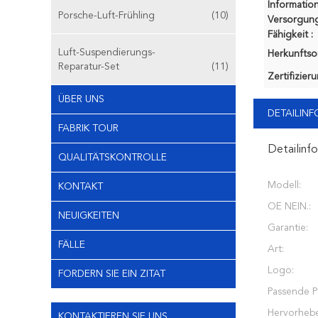
Information
Porsche-Luft-Frühling
(10)
Versorgung
Fähigkeit :
Luft-Suspendierungs-
Herkunftsor
Reparatur-Set
(11)
Zertifizier
ÜBER UNS
DETAILIN
FABRIK TOUR
Detailinf
QUALITÄTSKONTROLLE
Modell:
KONTAKT
OE NEIN.:
NEUIGKEITEN
Garantie:
FÄLLE
Art:
Logo:
FORDERN SIE EIN ZITAT
Passende Po
Hervorheb
KONTAKTIEREN SIE UNS