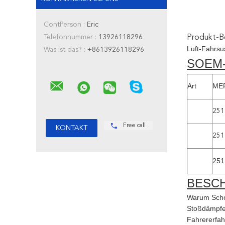
ContPerson :
Eric
Telefonnummer :
13926118296
Produkt-B
Luft-Fahrsu
Was ist das? :
+8613926118296
SOEM
Art
ME
251
Free call
251
251
BESC
Warum Scho
Stoßdämpfer 
Fahrererfah