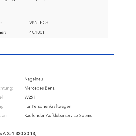
VKNTECH
:
4C1001
er:
:
Nagelneu
chtung:
Mercedes Benz
ll:
W251
g:
Für Personenkraftwagen
 an:
Kaufender Aufkleberservice Soems
s A 251 320 30 13
,