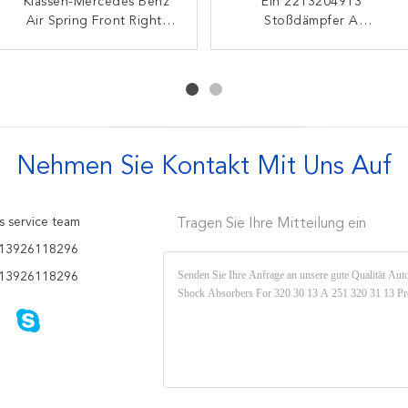
Soem A 211 320 54 W211
Klassen-Mercedes Benz
Eine 166 320 1313
Ein 2213204913
Mercedes Benz Air Spring
Air Spring Front Right-
hintere Luft-Stoßdämpfer
Stoßdämpfer A
Strut Front link und recht
Luft-Stoßdämpfer W166
für einen 166 323 0300
2213209313 Mercedes
ml für Autos
Benz Air Spring W221
BENZ W166
Nehmen Sie Kontakt Mit Uns Auf
s service team
Tragen Sie Ihre Mitteilung ein
13926118296
13926118296