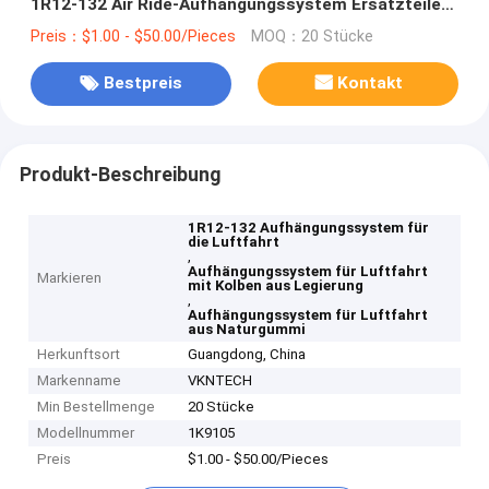
1R12-132 Air Ride-Aufhängungssystem Ersatzteile
Legierung Kolben 9 10-12
Preis：$1.00 - $50.00/Pieces
MOQ：20 Stücke
Bestpreis
Kontakt
Produkt-Beschreibung
1R12-132 Aufhängungssystem für
die Luftfahrt
,
Aufhängungssystem für Luftfahrt
Markieren
mit Kolben aus Legierung
,
Aufhängungssystem für Luftfahrt
aus Naturgummi
Herkunftsort
Guangdong, China
Markenname
VKNTECH
Min Bestellmenge
20 Stücke
Modellnummer
1K9105
Preis
$1.00 - $50.00/Pieces