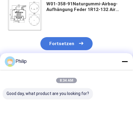
W01-358-91Naturgummi-Airbag-
Aufhängung Feder 1R12-132 Air
Ride-Aufhängungssystem
Ersatzteile Legierung Kolben 9 10-
12
Fortsetzen
Philip
Empfohlene Produkte
8:34 AM
Good day, what product are you looking for?
B2065 SAF 2918 2.
LKW-LUFTFEDER
LKW-LUFTFED
Die Kommission
ContiTech 6632 N
FÜR 5.010.557