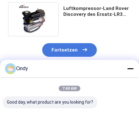
Luftkompressor-Land Rover
Discovery des Ersatz-LR3
LR4 3 4 LR045251
Fortsetzen
Cindy
Empfohlene Produkte
7:40 AM
Good day, what product are you looking for?
BMW X5 F15 F85
Luxusauto BMW E61
37206789938