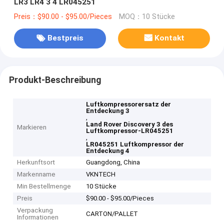
LR3 LR4 3 4 LR045251
Preis：$90.00 - $95.00/Pieces
MOQ：10 Stücke
Bestpreis
Kontakt
Produkt-Beschreibung
Luftkompressorersatz der
Entdeckung 3
,
Land Rover Discovery 3 des
Markieren
Luftkompressor-LR045251
,
LR045251 Luftkompressor der
Entdeckung 4
Herkunftsort
Guangdong, China
Markenname
VKNTECH
Min Bestellmenge
10 Stücke
Preis
$90.00 - $95.00/Pieces
Verpackung
CARTON/PALLET
Informationen