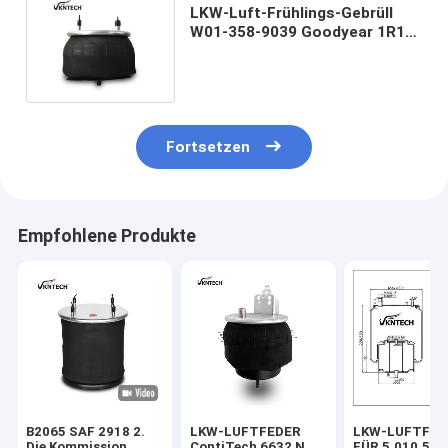
LKW-Luft-Frühlings-Gebrüll
W01-358-9039 Goodyear 1R12-
095 des Firestone-AS9039
Fortsetzen
Empfohlene Produkte
B2065 SAF 2918 2.
LKW-LUFTFEDER
LKW-LUFTFED
Die Kommission
ContiTech 6632 N
FÜR 5.010.557