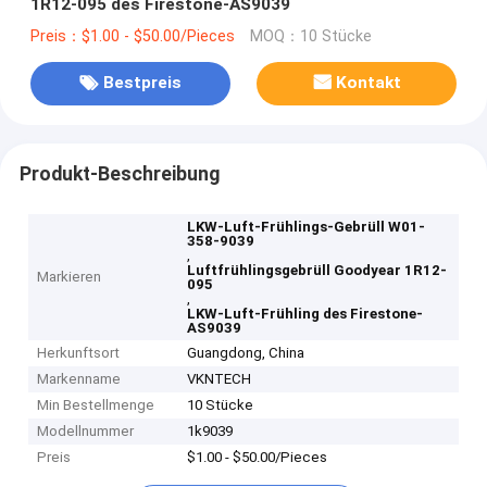
1R12-095 des Firestone-AS9039
Preis：$1.00 - $50.00/Pieces
MOQ：10 Stücke
Bestpreis
Kontakt
Produkt-Beschreibung
LKW-Luft-Frühlings-Gebrüll W01-
358-9039
,
Luftfrühlingsgebrüll Goodyear 1R12-
Markieren
095
,
LKW-Luft-Frühling des Firestone-
AS9039
Herkunftsort
Guangdong, China
Markenname
VKNTECH
Min Bestellmenge
10 Stücke
Modellnummer
1k9039
Preis
$1.00 - $50.00/Pieces