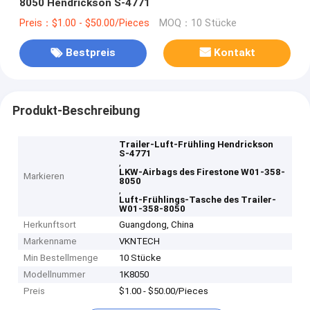
8050 Hendrickson S-4771
Preis：$1.00 - $50.00/Pieces
MOQ：10 Stücke
Bestpreis
Kontakt
Produkt-Beschreibung
Trailer-Luft-Frühling Hendrickson
S-4771
,
LKW-Airbags des Firestone W01-358-
Markieren
8050
,
Luft-Frühlings-Tasche des Trailer-
W01-358-8050
Herkunftsort
Guangdong, China
Markenname
VKNTECH
Min Bestellmenge
10 Stücke
Modellnummer
1K8050
Preis
$1.00 - $50.00/Pieces