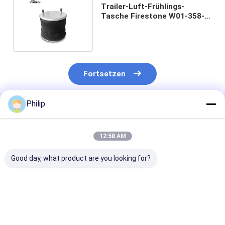
Trailer-Luft-Frühlings-
Tasche Firestone W01-358-
8050 Hendrickson S-4771
Fortsetzen
Philip
Empfohlene Produkte
12:58 AM
Good day, what product are you looking for?
B2065 SAF 2918 2.
LKW-LUFTFEDER
LKW-LUFTFED
Die Kommission
ContiTech 6632 N
FÜR 5.010.557