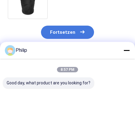
34884K Airtech für MANN LKW
81.43600.6035
Fortsetzen
Philip
Empfohlene Produkte
8:57 PM
Good day, what product are you looking for?
B2065 SAF 2918 2.
LKW-LUFTFEDER
LKW-LUFTFED
Die Kommission
ContiTech 6632 N
FÜR 5.010.557
erläutert, dass die
P01 Goodyear 1R11-
5.010.630.457
Kommission die
859 1R11-816 1R11-
7.421.978.484