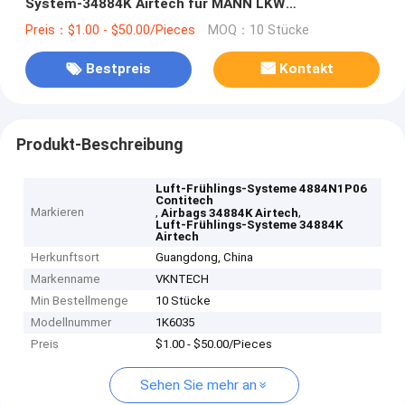
System-34884K Airtech für MANN LKW
81.43600.6035
Preis：$1.00 - $50.00/Pieces
MOQ：10 Stücke
Bestpreis
Kontakt
Produkt-Beschreibung
Luft-Frühlings-Systeme 4884N1P06
Contitech
Markieren
,
,
Airbags 34884K Airtech
Luft-Frühlings-Systeme 34884K
Airtech
Herkunftsort
Guangdong, China
Markenname
VKNTECH
Min Bestellmenge
10 Stücke
Modellnummer
1K6035
Preis
$1.00 - $50.00/Pieces
Sehen Sie mehr an