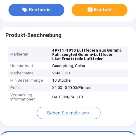
Bestpreis
Kontakt
Produkt-Beschreibung
,
49711-1010 Luftfedern aus Gummi
Markieren
,
Fahrzeugteil Gummi-Luftfeder
Lkw-Ersatzteile Luftfeder
Herkunftsort
Guangdong, China
Markenname
VKNTECH
Min Bestellmenge
10 Stücke
Preis
$1.00 - $20.00/Pieces
Verpackung
CARTON/PALLET
Informationen
Sehen Sie mehr an