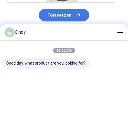
Fortsetzen
Cindy
Empfohlene Produkte
11:25 AM
Good day, what product are you looking for?
546905134 661N
Naturkautschuk-
9013 782N Con
Kautschuk-
Bellungen
1S270-25C
Luftbellow Firestone
Luftquellen für
Luftfeder-Luf
W01-095-0021 1R1C
41022620 MAN
VKNTECH V78
390 310 Goodyear
81436010163
Ersatz FIRES
Bestpreis
Bestpreis
Bestprei
8018 Springride
Contitech 876N
W01-095-019
D12S02Re Phoenix
Goodyear 8314
1E25 CF Gomma
VKNTECH V876