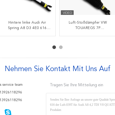
2002-2010 A8D4 Audi Air
Hintere linke Audi Air
Soem S8 Audi Air Spring
Luft-Stoßdämpfer VW
Spring A8 D3 4E0 616
Spring For 4H0 616
Front Left 4E0 616 039AE
TOUAREGS 7P
001G 4E0 616 001N 4E0
039AB 4H0 616 039T
Audi Airbag Replacement
7P6616020J für Autos
616 001E
Audi Q7 4L 2011
Nehmen Sie Kontakt Mit Uns Auf
s service team
Tragen Sie Ihre Mitteilung ein
13926118296
13926118296