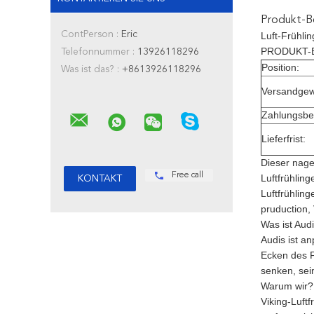
Produkt-B
ContPerson :
Eric
Luft-Frühli
PRODUKT-
Telefonnummer :
13926118296
Position:
Was ist das? :
+8613926118296
Versandgew
Zahlungsbe
Lieferfrist:
Dieser nagel
Free call
Luftfrühling
Luftfrühlin
pruduction, 
Was ist Aud
Audis ist a
Ecken des F
senken, se
Warum wir?
Viking-Luft