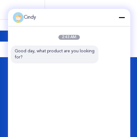
Cindy
2:43 AM
Good day, what product are you looking 
for?
KONTAKT
Guangzhou Viking Auto Parts Co., Ltd.
2. Straße No.11 Jixiang, Perlen-
Industriepark, Conghua, Guangzhou-
Stadt, China
86-20-87866788
info@vkairspring.com