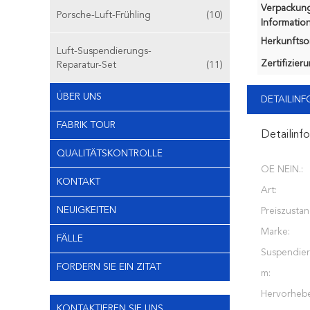
Verpackun
Porsche-Luft-Frühling
(10)
Information
Herkunftsor
Luft-Suspendierungs-
Zertifizier
Reparatur-Set
(11)
ÜBER UNS
DETAILIN
FABRIK TOUR
Detailinf
QUALITÄTSKONTROLLE
OE NEIN.:
KONTAKT
Art:
NEUIGKEITEN
Preiszustan
Marke:
FÄLLE
Suspendier
FORDERN SIE EIN ZITAT
m:
Hervorheb
KONTAKTIEREN SIE UNS