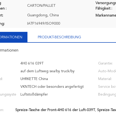
g
Versorgungs
CARTON/PALLET
en :
Fähigkeit :
Guangdong, China
t:
Markenname
IATF16949/ISO9000
ung:
FORMATIONEN
PRODUKT-BESCHREIBUNG
ormationen
4H0 616 039T
Garantie:
auf dem Luftweg sea/by truck/by
Auto-Mode
d:
UHRKETTE China
Material:
VKNTECH oder besonders angefertigt
Service bot
ungssyste
Luftstoßdämpfer
Bedingung
en:
Spreize-Tasche der Front-4H0 616 der Luft-039T
,
Spreize-Ta