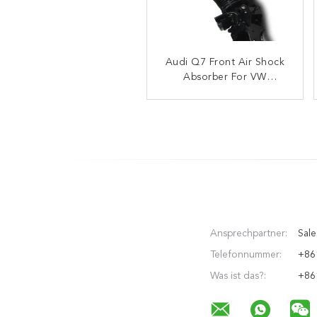
Audi Q7 Front Air Shock
Stoßdämpfer-Ersatz
IATF16949 4E0 616 001N
Absorber For VW
Audi Air Spring Audi A8
TOUAREG PORSCHE
CAYENNE 718 616 039D
Ansprechpartner:
Sale
Telefonnummer:
+86
Was ist das?:
+86