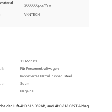
material-
2000000pcs/Year
VKNTECH
:
12 Monate
ll:
Für Personenkraftwagen
Importiertes Natrul Rubber+steel
 an:
Soem
:
Nagelneu
sche der Luft-4H0 616 039AB
,
audi 4H0 616 039T Airbag