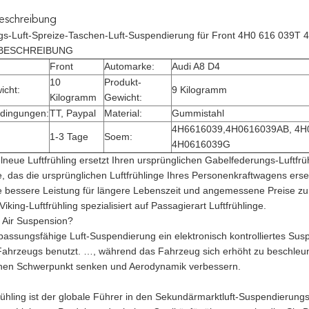
eschreibung
ngs-Luft-Spreize-Taschen-Luft-Suspendierung für Front 4H0 616 039
BESCHREIBUNG
Front
Automarke:
Audi A8 D4
10
Produkt-
icht:
9 Kilogramm
Kilogramm
Gewicht:
dingungen:
TT, Paypal
Material:
Gummistahl
4H6616039,4H0616039AB, 4H
1-3 Tage
Soem:
4H0616039G
neue Luftfrühling ersetzt Ihren ursprünglichen Gabelfederungs-Luftfrüh
e, das die ursprünglichen Luftfrühlinge Ihres Personenkraftwagens erset
ge bessere Leistung für längere Lebenszeit und angemessene Preise zur
Viking-Luftfrühling spezialisiert auf Passagierart Luftfrühlinge.
i Air Suspension?
npassungsfähige Luft-Suspendierung ein elektronisch kontrolliertes Susp
ahrzeugs benutzt. …, während das Fahrzeug sich erhöht zu beschleu
inen Schwerpunkt senken und Aerodynamik verbessern.
frühling ist der globale Führer in den Sekundärmarktluft-Suspendierung