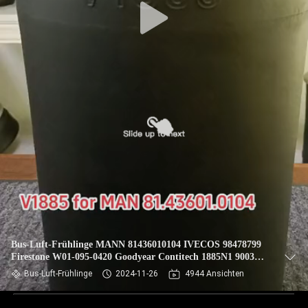
Bus-Luft-Frühlinge MANN 81436010104 IVECOS 98478799
Firestone W01-095-0420 Goodyear Contitech 1885N1 9003
VKNTECH V1885
Bus-Luft-Frühlinge
2024-11-26
4944 Ansichten