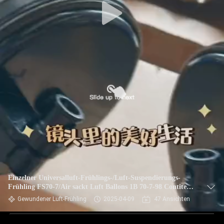
Einzelner Universalluft-Frühlings-/Luft-Suspendierungs-
Frühling FS70-7/Air sackt Luft Ballons 1B 70-7-98 Contitech
für Verkauf ein
Gewundener Luft-Frühling
2025-04-09
47 Ansichten