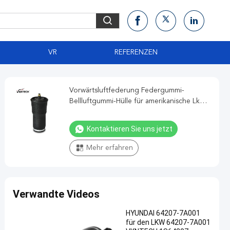
VR
REFERENZEN
Vorwärtsluftfederung Federgummi-
Bellluftgummi-Hülle für amerikanische Lkw
und Anhänger 1S 6066 VKNTECH 1S6066
Kontaktieren Sie uns jetzt
Mehr erfahren
Verwandte Videos
HYUNDAI 64207-7A001
für den LKW 64207-7A001