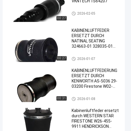
VKNTECH 1S64207
Kabinen-Luft-Frühlinge
2026-02-05
00:27
KABINENLUFTFEDER
ERSETZT DURCH
NATINAL SEATING
324663-01 328035-01
329666-01 Firestone
W02-N19-7059 W02-N19-
Kabinen-Luft-Frühlinge
00:27
2026-01-07
7069 W02-N19-7084
KABINENLUFTFEDERUNG
ERSETZT DURCH
KENWORTH AS-5036 29-
03200 Firestone W02-
358-7036 OEM
W023587036
Kabinen-Luft-Frühlinge
00:31
2026-01-08
HOCHWERTIGE
LUFTFEDER
Kabinenluftfeder ersetzt
durch WESTERN STAR
FIRESTONE W26-455-
9911 HENDRICKSON